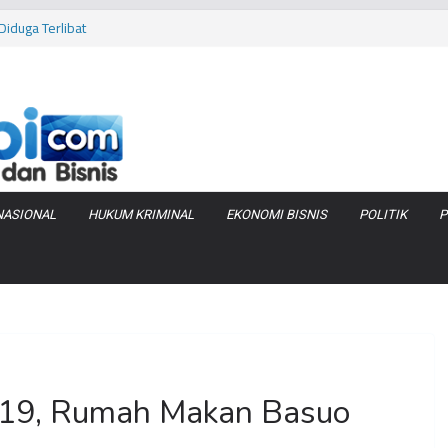
iduga Terlibat
 Bara di KCBN
rtamax Jadi Rp
Anggaran
va Zenix di
NASIONAL
HUKUM KRIMINAL
EKONOMI BISNIS
POLITIK
P
-19, Rumah Makan Basuo