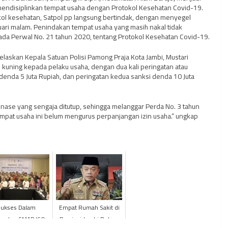
 mendisiplinkan tempat usaha dengan Protokol Kesehatan Covid-19.
kol kesehatan, Satpol pp langsung bertindak, dengan menyegel
ari malam. Penindakan tempat usaha yang masih nakal tidak
da Perwal No. 21 tahun 2020, tentang Protokol Kesehatan Covid-19.
elaskan Kepala Satuan Polisi Pamong Praja Kota Jambi, Mustari
 kuning kepada pelaku usaha, dengan dua kali peringatan atau
enda 5 Juta Rupiah, dan peringatan kedua sanksi denda 10 Juta
nase yang sengaja ditutup, sehingga melanggar Perda No. 3 tahun
tempat usaha ini belum mengurus perpanjangan izin usaha.” ungkap
Sukses Dalam
Empat Rumah Sakit di
guatan SMAP ISO
Provinsi Jambi Belum