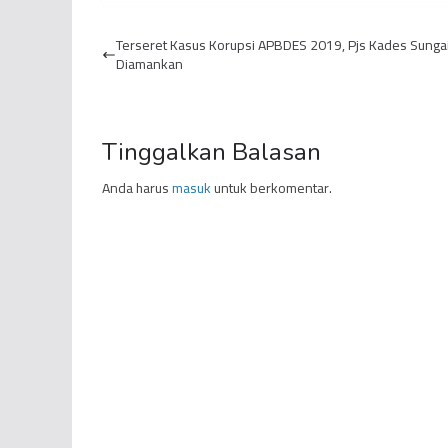
Ratusan Ribu
Pertamina Jambi Field
370
Narapidana
Gelar Workshop
Gelar
Terseret Kasus Korupsi APBDES 2019, Pjs Kades Sungai
Evaluasi da...
D
Diamankan
Tinggalkan Balasan
Anda harus
masuk
untuk berkomentar.