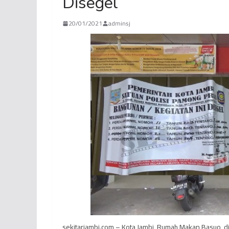
Disegel
20/01/2021
adminsj
sekitarjambi.com – Kota Jambi, Rumah Makan Basuo, di J