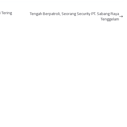
01, PetroChina
Terakreditasi
 Training Batch II
 Tering
Tengah Berpatroli, Seorang Security PT. Sabang Raya
alam Rangk...
Tenggelam