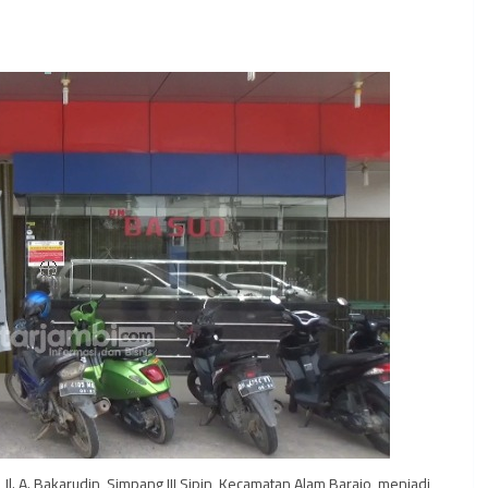
l. A. Bakarudin, Simpang III Sipin, Kecamatan Alam Barajo, menjadi