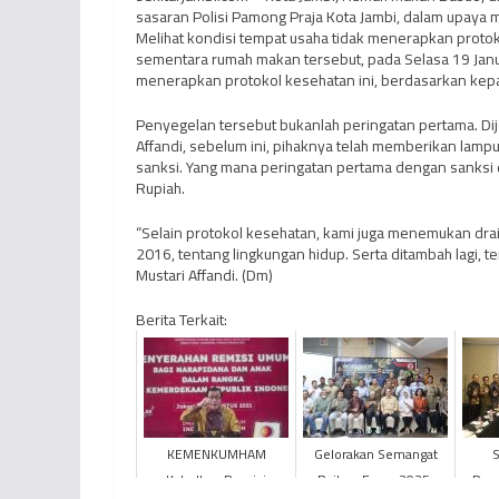
sasaran Polisi Pamong Praja Kota Jambi, dalam upaya
Melihat kondisi tempat usaha tidak menerapkan proto
sementara rumah makan tersebut, pada Selasa 19 Janu
menerapkan protokol kesehatan ini, berdasarkan kepa
Penyegelan tersebut bukanlah peringatan pertama. Dij
Affandi, sebelum ini, pihaknya telah memberikan lampu
sanksi. Yang mana peringatan pertama dengan sanksi d
Rupiah.
“Selain protokol kesehatan, kami juga menemukan drai
2016, tentang lingkungan hidup. Serta ditambah lagi, 
Mustari Affandi. (Dm)
Berita Terkait:
KEMENKUMHAM
Gelorakan Semangat
Kabulkan Remisi
Raihan Emas 2025,
Pen