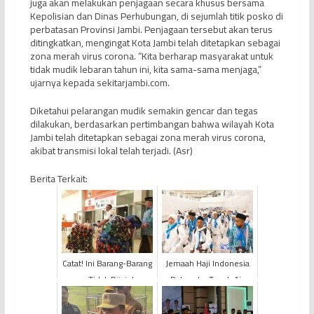
juga akan melakukan penjagaan secara khusus bersama
Kepolisian dan Dinas Perhubungan, di sejumlah titik posko di
perbatasan Provinsi Jambi. Penjagaan tersebut akan terus
ditingkatkan, mengingat Kota Jambi telah ditetapkan sebagai
zona merah virus corona. “Kita berharap masyarakat untuk
tidak mudik lebaran tahun ini, kita sama-sama menjaga,”
ujarnya kepada sekitarjambi.com.
Diketahui pelarangan mudik semakin gencar dan tegas
dilakukan, berdasarkan pertimbangan bahwa wilayah Kota
Jambi telah ditetapkan sebagai zona merah virus corona,
akibat transmisi lokal telah terjadi. (Asr)
Berita Terkait:
Catat! Ini Barang-Barang
Jemaah Haji Indonesia
yang Tidak Diizinkan
Pulang ke Tanah Air
Dibawa JCH
Mulai 15 Juli 2022,
Jemaah Haji Jambi