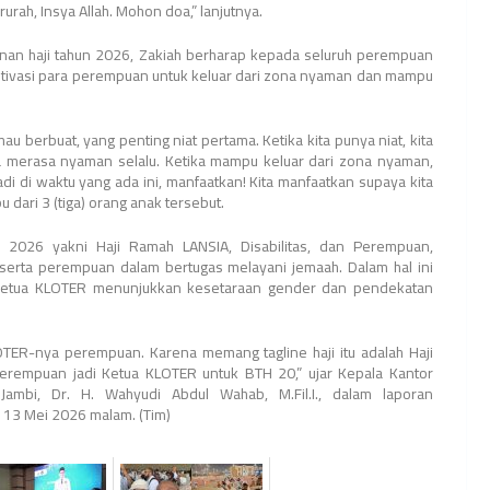
rah, Insya Allah. Mohon doa,” lanjutnya.
anan haji tahun 2026, Zakiah berharap kepada seluruh perempuan
motivasi para perempuan untuk keluar dari zona nyaman dan mampu
 berbuat, yang penting niat pertama. Ketika kita punya niat, kita
kita merasa nyaman selalu. Ketika mampu keluar dari zona nyaman,
adi di waktu yang ada ini, manfaatkan! Kita manfaatkan supaya kita
u dari 3 (tiga) orang anak tersebut.
aji 2026 yakni Haji Ramah LANSIA, Disabilitas, dan Perempuan,
erta perempuan dalam bertugas melayani jemaah. Dalam hal ini
Ketua KLOTER menunjukkan kesetaraan gender dan pendekatan
OTER-nya perempuan. Karena memang tagline haji itu adalah Haji
perempuan jadi Ketua KLOTER untuk BTH 20,” ujar Kepala Kantor
ambi, Dr. H. Wahyudi Abdul Wahab, M.Fil.I., dalam laporan
13 Mei 2026 malam. (Tim)