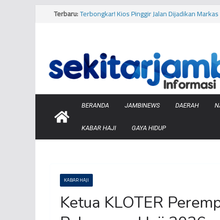
Terbaru:
Terbongkar! Kios Pinggir Jalan Dijadikan Mark
Minyak Pertamina di Kota Jambi
Bukan Hanya Cabai, Jengkol Ternyata Ikut Pengar
Viral! Diduga Siswa Sekolah Rakyat di Kota Jam
Makanan
Musim Kemarau, PERUMDA Tirta Mayang Kurangi
Bersih
Tragis, Dua Bocah Diserang Buaya di Kabupaten
Barat
BERANDA
JAMBINEWS
DAERAH
N
KABAR HAJI
GAYA HIDUP
KABAR HAJI
Ketua KLOTER Perempu