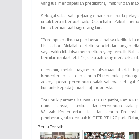
yang tua, mendapatkan predikat haji mabrur dan mabru
Sebagai salah satu pejuang emansipasi pada pelay
untuk berani berbuat baik. Dalam hal ini Zakiah me
hidup bermanfaat bagi orang lain.
“Perempuan dimana pun berada, bahwa ketika kita mau
bisa action. Mulailah dari diri sendiri dan jangan 
saya yakin kita bisa memberikan yang terbaik. Nah j
bernilai manfaat lebih,” ujar Zakiah yang merupakan ib
Diketahui, melalui tagline pelaksanaan ibadah h
Kementerian Haji dan Umrah RI membuka peluang s
adanya peran perempuan salah satunya sebagai 
humanis kepada jemaah haji Indonesia.
“Ini untuk pertama kalinya KLOTER Jambi, Ketua KL
Ramah Lansia, Disabilitas, dan Perempuan. Maka 
Wilayah Kementerian Haji dan Umrah Provinsi J
pemberangkatan jemaah KLOTER BTH 20 pada Rabu, 
Berita Terkait: