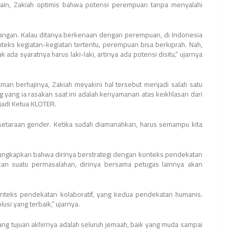
 lain, Zakiah optimis bahwa potensi perempuan tanpa menyalahi
tangan. Kalau ditanya berkenaan dengan perempuan, di Indonesia
teks kegiatan-kegiatan tertentu, perempuan bisa berkiprah. Nah,
 ada syaratnya harus laki-laki, artinya ada potensi disitu,” ujarnya
man berhajinya, Zakiah meyakini hal tersebut menjadi salah satu
 yang ia rasakan saat ini adalah kenyamanan atas keikhlasan dari
jadi Ketua KLOTER.
esetaraan gender. Ketika sudah diamanahkan, harus semampu kita
ungkapkan bahwa dirinya berstrategi dengan konteks pendekatan
an suatu permasalahan, dirinya bersama petugas lainnya akan
nteks pendekatan kolaboratif, yang kedua pendekatan humanis.
si yang terbaik,” ujarnya.
ang tujuan akhirnya adalah seluruh jemaah, baik yang muda sampai