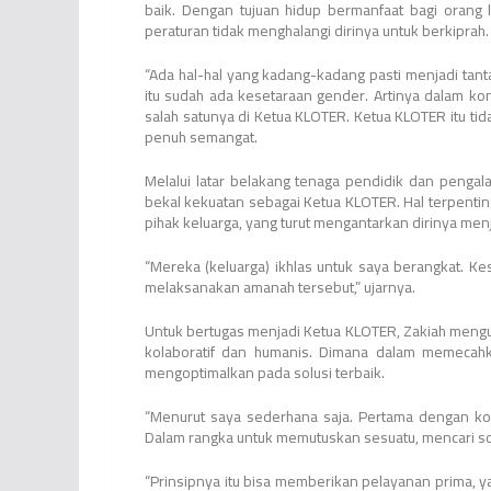
baik. Dengan tujuan hidup bermanfaat bagi orang
peraturan tidak menghalangi dirinya untuk berkiprah.
“Ada hal-hal yang kadang-kadang pasti menjadi tan
itu sudah ada kesetaraan gender. Artinya dalam kon
salah satunya di Ketua KLOTER. Ketua KLOTER itu tidak
penuh semangat.
Melalui latar belakang tenaga pendidik dan pengala
bekal kekuatan sebagai Ketua KLOTER. Hal terpenting
pihak keluarga, yang turut mengantarkan dirinya men
“Mereka (keluarga) ikhlas untuk saya berangkat. K
melaksanakan amanah tersebut,” ujarnya.
Untuk bertugas menjadi Ketua KLOTER, Zakiah meng
kolaboratif dan humanis. Dimana dalam memecahk
mengoptimalkan pada solusi terbaik.
“Menurut saya sederhana saja. Pertama dengan ko
Dalam rangka untuk memutuskan sesuatu, mencari solu
“Prinsipnya itu bisa memberikan pelayanan prima, y