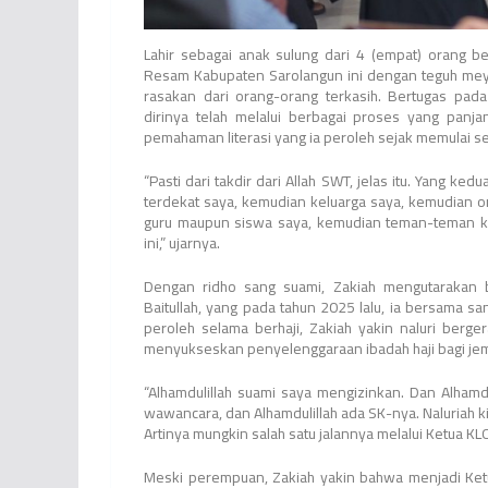
Lahir sebagai anak sulung dari 4 (empat) orang b
Resam Kabupaten Sarolangun ini dengan teguh meya
rasakan dari orang-orang terkasih. Bertugas pad
dirinya telah melalui berbagai proses yang panj
pemahaman literasi yang ia peroleh sejak memulai s
“Pasti dari takdir dari Allah SWT, jelas itu. Yang k
terdekat saya, kemudian keluarga saya, kemudian o
guru maupun siswa saya, kemudian teman-teman ker
ini,” ujarnya.
Dengan ridho sang suami, Zakiah mengutarakan
Baitullah, yang pada tahun 2025 lalu, ia bersama sa
peroleh selama berhaji, Zakiah yakin naluri be
menyukseskan penyelenggaraan ibadah haji bagi jem
“Alhamdulillah suami saya mengizinkan. Dan Alhamdu
wawancara, dan Alhamdulillah ada SK-nya. Naluriah ki
Artinya mungkin salah satu jalannya melalui Ketua K
Meski perempuan, Zakiah yakin bahwa menjadi Ket