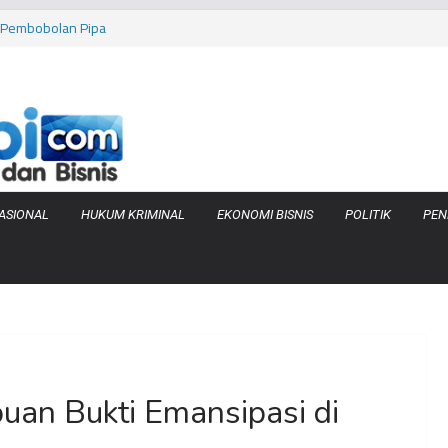
as Pembobolan Pipa
uhi Inflasi Jambi
bi Keracunan
 Produksi Air
 Tanjung Jabung
ASIONAL
HUKUM KRIMINAL
EKONOMI BISNIS
POLITIK
PEN
an Bukti Emansipasi di