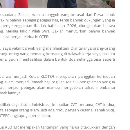
ersaudara, Zakiah, wanita tangguh yang berasal dari Desa Lubuk
kini bahwa sebagai petugas haji, tentu banyak dukungan yang ia
a penyelenggaraan ibadah haji tahun 2026, diungkapkan bahwa
ang. Melalui takdir Allah SWT, Zakiah menuturkan bahwa banyak
eleksi menjadi Ketua KLOTER.
edua, saya yakin banyak yang memfasilitasi. Diantaranya orang-orang
rang-orang yang memang bernaung di wilayah kerja saya, baik itu
ja, yakin memfasilitasi dalam bentuk doa sehingga bisa seperti
 bahwa menjadi Ketua KLOTER merupakan panggilan kerinduan
ng suami menjadi jemaah haji reguler. Melalui pengalaman yang ia
rgerak menjadi petugas akan mampu menguatkan tekad membantu
aah lainnya.
lillah saya ikut administrasi, kemudian CAT pertama, CAT kedua,
ta sebagai orang Islam. Jadi ada rindu pengen kesana (Tanah Suci).
LOTER,” ungkapnya penuh haru.
ua KLOTER merupakan tantangan yang harus ditaklukkan dengan