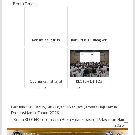
Berita Terkait:
Rangkaian Rukun
Kartu Nusuk Dibagikan
Ibadah Haji Selesai,
di Embarkasi Haji Antara
Jemaah Provinsi Jambi
Provinsi Jambi, Tiba di
Diimbau Konsisten Jaga
Tanah Suci Jem...
Kes...
Optimalkan Istirahat
KLOTER BTH 23
dan Pendampingan
Provinsi Jambi
Jemaah, Bimbingan
Diberangkatkan ke
Manasik di Asrama EHA
Tanah Suci, Jemaah
Berusia 100 Tahun, Siti Aisyah Nikah Jadi Jemaah Haji Tertua
Provins...
Diingatkan Segera B...
Provinsi Jambi Tahun 2026
Ketua KLOTER Perempuan Bukti Emansipasi di Pelayanan Haji
2026