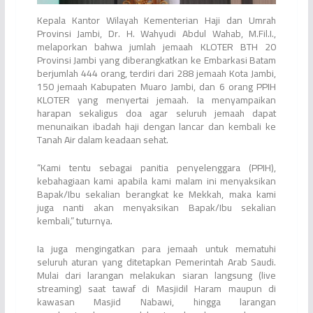
Kepala Kantor Wilayah Kementerian Haji dan Umrah
Provinsi Jambi, Dr. H. Wahyudi Abdul Wahab, M.Fil.I.,
melaporkan bahwa jumlah jemaah KLOTER BTH 20
Provinsi Jambi yang diberangkatkan ke Embarkasi Batam
berjumlah 444 orang, terdiri dari 288 jemaah Kota Jambi,
150 jemaah Kabupaten Muaro Jambi, dan 6 orang PPIH
KLOTER yang menyertai jemaah. Ia menyampaikan
harapan sekaligus doa agar seluruh jemaah dapat
menunaikan ibadah haji dengan lancar dan kembali ke
Tanah Air dalam keadaan sehat.
“Kami tentu sebagai panitia penyelenggara (PPIH),
kebahagiaan kami apabila kami malam ini menyaksikan
Bapak/Ibu sekalian berangkat ke Mekkah, maka kami
juga nanti akan menyaksikan Bapak/Ibu sekalian
kembali,” tuturnya.
Ia juga mengingatkan para jemaah untuk mematuhi
seluruh aturan yang ditetapkan Pemerintah Arab Saudi.
Mulai dari larangan melakukan siaran langsung (live
streaming) saat tawaf di Masjidil Haram maupun di
kawasan Masjid Nabawi, hingga larangan