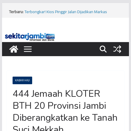
Terbaru:
Terbongkar! Kios Pinggir Jalan Dijadikan Markas
Pembobolan Pipa Minyak Pertamina di Kota Jambi
Bukan Hanya Cabai, Jengkol Ternyata Ikut Pengaruhi
Inflasi Jambi
Viral! Diduga Siswa Sekolah Rakyat di Kota Jambi
Keracunan Makanan
Musim Kemarau, PERUMDA Tirta Mayang Kurangi
Produksi Air Bersih
Tragis, Dua Bocah Diserang Buaya di Kabupaten Tanjung
Jabung Barat
KABAR HAJI
444 Jemaah KLOTER
BTH 20 Provinsi Jambi
Diberangkatkan ke Tanah
Suci Mekkah