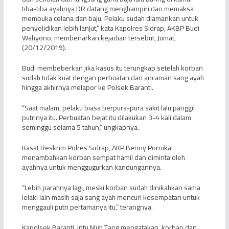
tiba-tiba ayahnya DR datang menghampiri dan memaksa
membuka celana dan baju. Pelaku sudah diamankan untuk
penyelidikan lebih lanjut,” kata Kapolres Sidrap, AKBP Budi
Wahyono, membenarkan kejadian tersebut, Jumat,
(20/12/2019).
Budi membeberkan jika kasus itu terungkap setelah korban
sudah tidak kuat dengan perbuatan dan ancaman sang ayah
hingga akhirnya melapor ke Polsek Baranti.
“Saat malam, pelaku biasa berpura-pura sakit lalu panggil
putrinya itu. Perbuatan bejat itu dilakukan 3-4 kali dalam
seminggu selama 5 tahun,” ungkapnya.
Kasat Reskrim Polres Sidrap, AKP Benny Pornika
menambahkan korban sempat hamil dan diminta oleh
ayahnya untuk menggugurkan kandungannya.
“Lebih parahnya lagi, meski korban sudah dinikahkan sama
lelaki lain masih saja sang ayah mencuri kesempatan untuk
menggauli putri pertamanya itu,” terangnya.
Kapolsek Baranti, Iptu Muh Tang mengatakan, korban dan