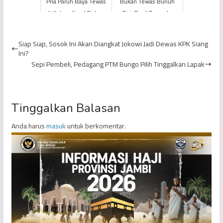
Pria Paruh Baya Tewas
Bukan Tewas Bunuh
di Kebun Karet Diduga
Diri, Ragil Ternyata
Jadi Korban Begal
Dihabisi Dua Polisi
Siap Siap, Sosok Ini Akan Diangkat Jokowi Jadi Dewas KPK Siang
Ini?
Sepi Pembeli, Pedagang PTM Bungo Pilih Tinggalkan Lapak
Tinggalkan Balasan
Anda harus
masuk
untuk berkomentar.