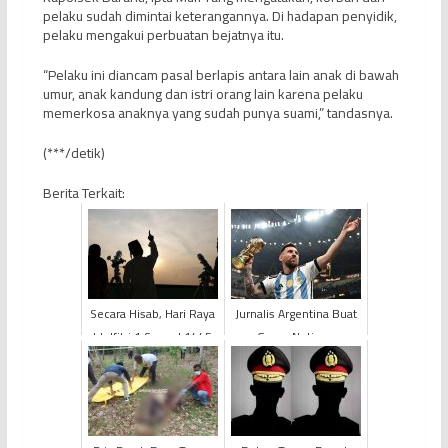
pelaku sudah dimintai keterangannya. Di hadapan penyidik,
pelaku mengakui perbuatan bejatnya itu.
“Pelaku ini diancam pasal berlapis antara lain anak di bawah
umur, anak kandung dan istri orang lain karena pelaku
memerkosa anaknya yang sudah punya suami,” tandasnya.
(***/detik)
Berita Terkait:
Secara Hisab, Hari Raya
Jurnalis Argentina Buat
Idulfitri 1 Syawal 1445
Geger Netizen
Hijriah Jatuh pada 10
Indonesia, Lionel Messi
Maret 2024
Dikabarkan Gagal ke
Ind...