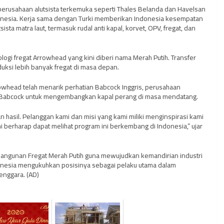
 perusahaan alutsista terkemuka seperti Thales Belanda dan Havelsan
donesia. Kerja sama dengan Turki memberikan Indonesia kesempatan
ta matra laut, termasuk rudal anti kapal, korvet, OPV, fregat, dan
ologi fregat Arrowhead yang kini diberi nama Merah Putih. Transfer
ksi lebih banyak fregat di masa depan.
whead telah menarik perhatian Babcock Inggris, perusahaan
i Babcock untuk mengembangkan kapal perang di masa mendatang.
asil. Pelanggan kami dan misi yang kami miliki menginspirasi kami
i berharap dapat melihat program ini berkembang di Indonesia,” ujar
bangunan Fregat Merah Putih guna mewujudkan kemandirian industri
donesia mengukuhkan posisinya sebagai pelaku utama dalam
enggara. (AD)