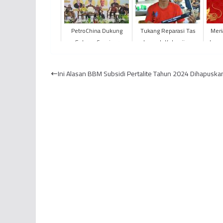
PetroChina Dukung
Tukang Reparasi Tas
Meri
Gelaran Seminar
Jemaah Kebanjiran
Luxu
Nasional Revitalisasi
Order di Musim Haji
Kejayaan Komoditi
2024
Ini Alasan BBM Subsidi Pertalite Tahun 2024 Dihapuska
Kelapa Dala...