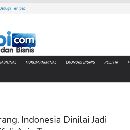
iduga Terlibat
 Bara di KCBN
rtamax Jadi Rp
Anggaran
va Zenix di
NASIONAL
HUKUM KRIMINAL
EKONOMI BISNIS
POLITIK
P
g, Indonesia Dinilai Jadi