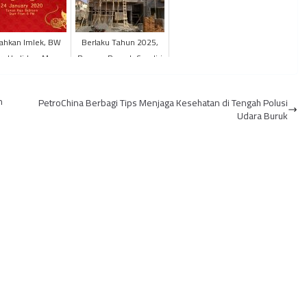
ahkan Imlek, BW
Berlaku Tahun 2025,
ry Hadirkan Menu
Bangun Rumah Sendiri
Chinese Food
Dikenai Pajak 2,4
Persen
n
PetroChina Berbagi Tips Menjaga Kesehatan di Tengah Polusi
Udara Buruk