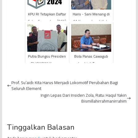
KPU RI Tetapkan Daftar
Haris - Sani Menang di
Calon Sementara (DCS)
11 Kecamatan di Kota
Pemilu 2024
Jambi
Putra Bungsu Presiden
Bola Panas Cawagub
RI JOKOWI Kaesang
Jambi di Tangan
Pangarep Resmi Jadi
Gubernur Fachrori
Kader PSI
Prof. Su’aidi: Kita Harus Menjadi Lokomotif Perubahan Bagi
Seluruh Element
Ingin Lepas Dari Insiden Zola, Ratu: Haqul Yakin
Bismillahirrahmanirrahim
Tinggalkan Balasan