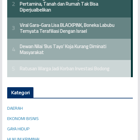
Kategori
DAERAH
EKONOMI BISNIS
GAYA HIDUP
HUKUM KRIMINAL