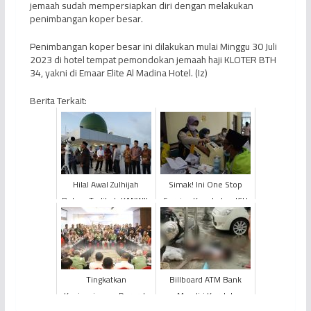
jemaah sudah mempersiapkan diri dengan melakukan
penimbangan koper besar.
Penimbangan koper besar ini dilakukan mulai Minggu 30 Juli
2023 di hotel tempat pemondokan jemaah haji KLOTER BTH
34, yakni di Emaar Elite Al Madina Hotel. (Iz)
Berita Terkait:
Hilal Awal Zulhijah
Simak! Ini One Stop
Belum Terlihat, KANWIL
Service Kesehatan JCH
Kementerian Agama
Provinsi Jambi
Provinsi Jambi
Umumkan I...
Tingkatkan
Billboard ATM Bank
Kesiapsiagaan Darurat,
Mandiri Korslet