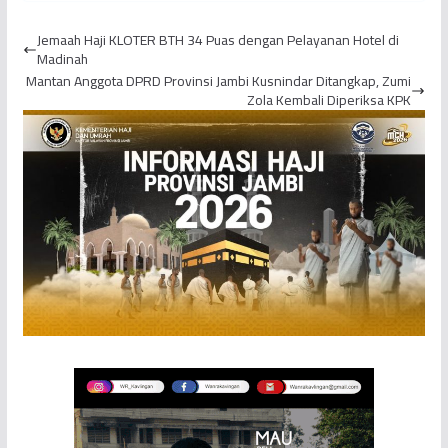
PetroChina Gelar FGD
Tewaskan Seorang
Lokakarya Penanganan
Remaja
Jemaah Haji KLOTER BTH 34 Puas dengan Pelayanan Hotel di
Kejadian ...
Madinah
Mantan Anggota DPRD Provinsi Jambi Kusnindar Ditangkap, Zumi
Zola Kembali Diperiksa KPK