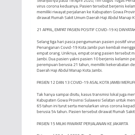
Selanjutnya pada 18 April 2020, Tim Gugus Tugas Pena
virus corona keduanya. Pasien tersebut berjenis kelami
memiliki riwayat perjalanan ke Kabupaten Gowa Provins
dirawat Rumah Sakit Umum Daerah Haji Abdul Manap Ko
21 APRIL, EMPAT PASIEN POSITIF COVID-19 KJ DINYA
Selang tiga hari pasca pengumuman pasien positif viru
Penanganan Covid-19 Kota Jambi pun kembali menggel
empat orang. Uniknya, empat orang pasien tersebut m
Jambi. Dua pasien yakni pasien 10 berjenis kelamin p
perempuan berusia 21 tahun, memiliki kekerabatan de
Daerah Haji Abdul Manap Kota Jambi.
PASIEN 12 DAN 13 COVID-19 ASAL KOTA JAMBI MERU
Tak hanya sampai disitu, kasus transmisi lokal juga me
Kabupaten Gowa Provinsi Sulawesi Selatan untuk mengha
65 tahun ini turut serta menularkan virus corona kepa
berusia 54 tahun. Pasien tersebut dirawat Rumah Saki
PASIEN 15 MILIKI RIWAYAT PERJALANAN KE JAKARTA