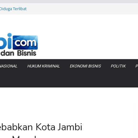
iduga Terlibat
 Bara di KCBN
rtamax Jadi Rp
Anggaran
va Zenix di
NASIONAL
HUKUM KRIMINAL
EKONOMI BISNIS
POLITIK
P
Sebabkan Kota Jambi