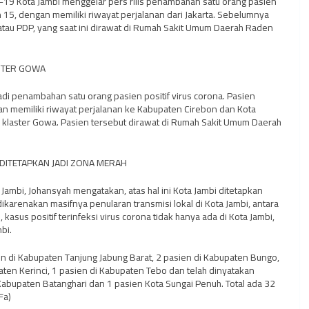
-19 Kota Jambi menggelar pers rilis penambahan satu orang pasien
n 15, dengan memiliki riwayat perjalanan dari Jakarta. Sebelumnya
tau PDP, yang saat ini dirawat di Rumah Sakit Umum Daerah Raden
ASTER GOWA
jadi penambahan satu orang pasien positif virus corona. Pasien
an memiliki riwayat perjalanan ke Kabupaten Cirebon dan Kota
r klaster Gowa. Pasien tersebut dirawat di Rumah Sakit Umum Daerah
 DITETAPKAN JADI ZONA MERAH
ambi, Johansyah mengatakan, atas hal ini Kota Jambi ditetapkan
dikarenakan masifnya penularan transmisi lokal di Kota Jambi, antara
asus positif terinfeksi virus corona tidak hanya ada di Kota Jambi,
bi.
n di Kabupaten Tanjung Jabung Barat, 2 pasien di Kabupaten Bungo,
ten Kerinci, 1 pasien di Kabupaten Tebo dan telah dinyatakan
abupaten Batanghari dan 1 pasien Kota Sungai Penuh. Total ada 32
Fa)