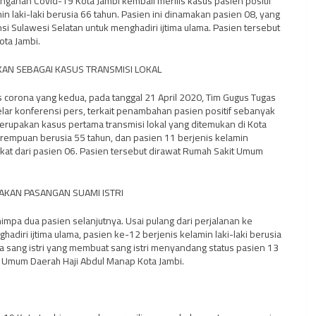
nganan Covid-19 Kota Jambi kembali merilis kasus pasien positif
n laki-laki berusia 66 tahun. Pasien ini dinamakan pasien 08, yang
i Sulawesi Selatan untuk menghadiri ijtima ulama. Pasien tersebut
ta Jambi.
TAKAN SEBAGAI KASUS TRANSMISI LOKAL
s corona yang kedua, pada tanggal 21 April 2020, Tim Gugus Tugas
ar konferensi pers, terkait penambahan pasien positif sebanyak
erupakan kasus pertama transmisi lokal yang ditemukan di Kota
erempuan berusia 55 tahun, dan pasien 11 berjenis kelamin
kat dari pasien 06. Pasien tersebut dirawat Rumah Sakit Umum
PAKAN PASANGAN SUAMI ISTRI
nimpa dua pasien selanjutnya. Usai pulang dari perjalanan ke
diri ijtima ulama, pasien ke-12 berjenis kelamin laki-laki berusia
da sang istri yang membuat sang istri menyandang status pasien 13
t Umum Daerah Haji Abdul Manap Kota Jambi.