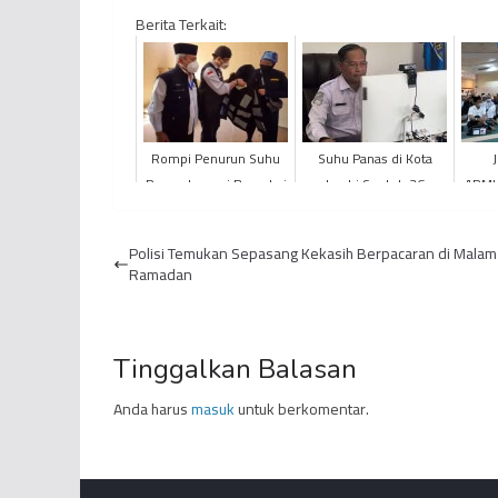
Berita Terkait:
Rompi Penurun Suhu
Suhu Panas di Kota
Panas, Inovasi Baru dari
Jambi Sentuh 36
ARMU
Tim Kesehatan Layanan
Derajat Celcius
BT
Haji Indonesia
Bimbi
Polisi Temukan Sepasang Kekasih Berpacaran di Malam
Ramadan
Tinggalkan Balasan
Anda harus
masuk
untuk berkomentar.