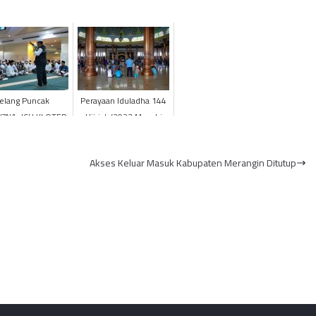
Jelang Puncak
Perayaan Iduladha 144
ZNA, JCH KLOTER
Hijriah/2023 Masehi
H 23 Diberikan
Bagi Umat Islam di
ngan Pemantapan
Indonesia
Akses Keluar Masuk Kabupaten Merangin Ditutup
Ibadah Haji