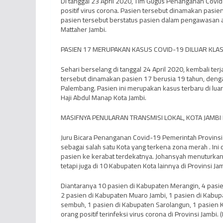
Di tanggal 23 April 2020, Tim Gugus Penanganan Covid
positif virus corona. Pasien tersebut dinamakan pasie
pasien tersebut berstatus pasien dalam pengawasan a
Mattaher Jambi.
PASIEN 17 MERUPAKAN KASUS COVID-19 DILUAR KL
Sehari berselang di tanggal 24 April 2020, kembali ter
tersebut dinamakan pasien 17 berusia 19 tahun, deng
Palembang. Pasien ini merupakan kasus terbaru di lua
Haji Abdul Manap Kota Jambi.
MASIFNYA PENULARAN TRANSMISI LOKAL, KOTA JAMBI
Juru Bicara Penanganan Covid-19 Pemerintah Provinsi J
sebagai salah satu Kota yang terkena zona merah . Ini 
pasien ke kerabat terdekatnya. Johansyah menuturkan, k
tetapi juga di 10 Kabupaten Kota lainnya di Provinsi Jam
Diantaranya 10 pasien di Kabupaten Merangin, 4 pasie
2 pasien di Kabupaten Muaro Jambi, 1 pasien di Kabupa
sembuh, 1 pasien di Kabupaten Sarolangun, 1 pasien K
orang positif terinfeksi virus corona di Provinsi Jambi. (