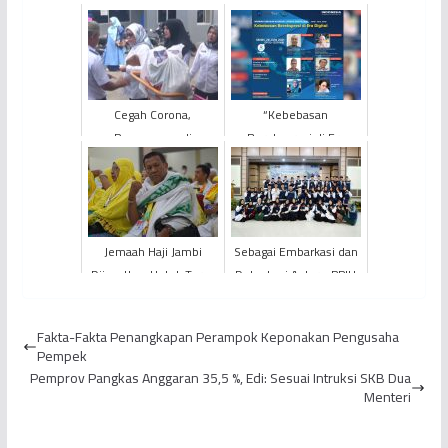
Cegah Corona,
“Kebebasan
Penumpang di
Berekspresi di Era
Pelabuhan Diperiksa
Digital” Digaungkan
Pada Webinar Literasi
Digital Kota ...
Jemaah Haji Jambi
Sebagai Embarkasi dan
Diingatkan Untuk Terus
Debarkasi Antara, PPIH
Mengenakan Gelang
Provinsi Jambi Sukses
dan Kartu Identitas
Selenggarakan Ibad...
Fakta-Fakta Penangkapan Perampok Keponakan Pengusaha
Pempek
Pemprov Pangkas Anggaran 35,5 %, Edi: Sesuai Intruksi SKB Dua
Menteri