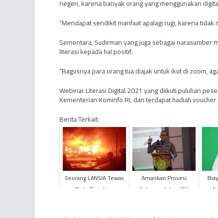
negeri, karena banyak orang yang menggunakan digita
“Mendapat sendikit manfaat apalagi rugi, karena tidak
Sementara, Sudirman yang juga sebagai narasumber me
literasi kepada hal positif.
“Bagusnya para orang tua diajak untuk ikut di zoom, a
Webinar Literasi Digital 2021 yang diikuti puluhan peser
Kementerian Kominfo RI, dan terdapat hadiah voucher 
Berita Terkait:
Seorang LANSIA Tewas
Amankan Prosesi
Biay
Pada Peristiwa
Keberangkatan JCH
Na
Kebakaran di Desa
Provinsi Jambi, POLDA
R
Sungai Itik Kabupaten
Jambi Siagakan 450
Ke