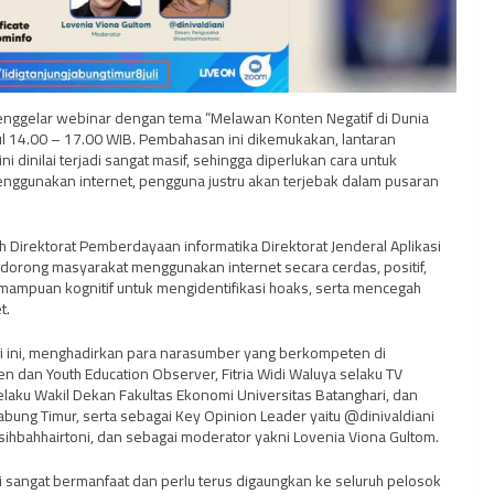
 menggelar webinar dengan tema “Melawan Konten Negatif di Dunia
ukul 14.00 – 17.00 WIB. Pembahasan ini dikemukakan, lantaran
 dinilai terjadi sangat masif, sehingga diperlukan cara untuk
enggunakan internet, pengguna justru akan terjebak dalam pusaran
eh Direktorat Pemberdayaan informatika Direktorat Jenderal Aplikasi
ndorong masyarakat menggunakan internet secara cerdas, positif,
emampuan kognitif untuk mengidentifikasi hoaks, serta mencegah
t.
ali ini, menghadirkan para narasumber yang berkompeten di
sen dan Youth Education Observer, Fitria Widi Waluya selaku TV
selaku Wakil Dekan Fakultas Ekonomi Universitas Batanghari, dan
Jabung Timur, serta sebagai Key Opinion Leader yaitu @dinivaldiani
hbahhairtoni, dan sebagai moderator yakni Lovenia Viona Gultom.
sangat bermanfaat dan perlu terus digaungkan ke seluruh pelosok