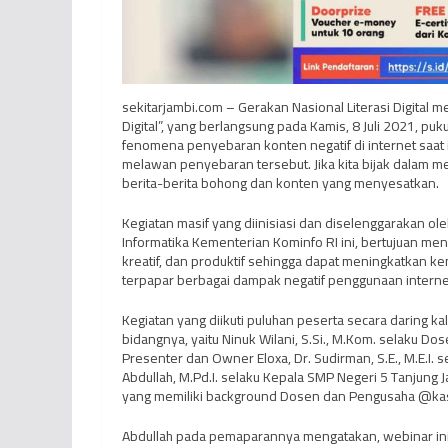
sekitarjambi.com – Gerakan Nasional Literasi Digital
Digital”, yang berlangsung pada Kamis, 8 Juli 2021, p
fenomena penyebaran konten negatif di internet saat ini
melawan penyebaran tersebut. Jika kita bijak dalam m
berita-berita bohong dan konten yang menyesatkan.
Kegiatan masif yang diinisiasi dan diselenggarakan ol
Informatika Kementerian Kominfo RI ini, bertujuan me
kreatif, dan produktif sehingga dapat meningkatkan k
terpapar berbagai dampak negatif penggunaan interne
Kegiatan yang diikuti puluhan peserta secara daring k
bidangnya, yaitu Ninuk Wilani, S.Si., M.Kom. selaku Do
Presenter dan Owner Eloxa, Dr. Sudirman, S.E., M.E.I. 
Abdullah, M.Pd.I. selaku Kepala SMP Negeri 5 Tanjung 
yang memiliki background Dosen dan Pengusaha @kasi
Abdullah pada pemaparannya mengatakan, webinar ini 