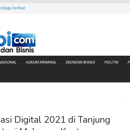
iduga Terlibat
 Bara di KCBN
rtamax Jadi Rp
Anggaran
va Zenix di
NASIONAL
HUKUM KRIMINAL
EKONOMI BISNIS
POLITIK
P
asi Digital 2021 di Tanjung