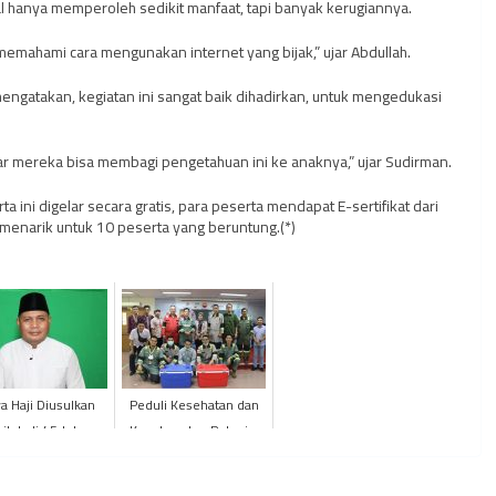
l hanya memperoleh sedikit manfaat, tapi banyak kerugiannya.
 memahami cara mengunakan internet yang bijak,” ujar Abdullah.
ngatakan, kegiatan ini sangat baik dihadirkan, untuk mengedukasi
gar mereka bisa membagi pengetahuan ini ke anaknya,” ujar Sudirman.
ta ini digelar secara gratis, para peserta mendapat E-sertifikat dari
menarik untuk 10 peserta yang beruntung.(*)
a Haji Diusulkan
Peduli Kesehatan dan
ik Jadi 45 Juta
Keselamatan Pekerja,
upiah, Kanwil
PetroChina Jabung Gelar
menag Provinsi
Kegiatan Donor Dara...