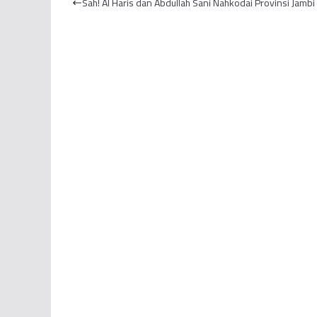
Sah! Al Haris dan Abdullah Sani Nahkodai Provinsi Jambi
Tanjung J...
Personel
Ja