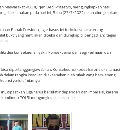
gan Masyarakat POLRI, Irjen Dedi Prasetyo, mengungkapkan hasil
 yang dilaksanakan pada hari ini, Rabu (27/7/2022) akan diungkapkan
ahan Bapak Presiden, agar kasus ini terbuka secara terang
at bukti yang nanti akan dibuka dan diungkap di pengadilan,” tegas
ahar.
iliki dua konsekuensi, yakni konsekuensi dari segi keilmuan dan
dan bisa dipertanggungjawabkan. Konsekuensi kedua karena ekshumasi
alah dalam rangka keadilan dilaksanakan oleh pihak yang berwenang
uensi yuridis,” ujarnya.
 ini, dipastikan juga harus bersifat independen dan imparsial, karena
i komitmen POLRI mengungkap kasus ini. (Iz)