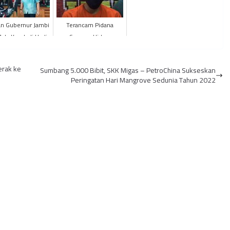
n Gubernur Jambi
Terancam Pidana
Zola Kembali Hadir
Seumur Hidup,
agai Saksi Kasus
Pengedar Narkoba
Suap RAPBD
Diamankan di Pujasera
erak ke
Sumbang 5.000 Bibit, SKK Migas – PetroChina Sukseskan
Peringatan Hari Mangrove Sedunia Tahun 2022