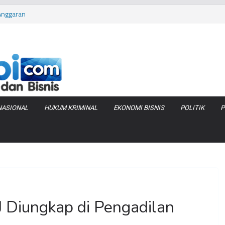
Anggaran
va Zenix di
iduga Terlibat
 Bara di KCBN
rtamax Jadi Rp
NASIONAL
HUKUM KRIMINAL
EKONOMI BISNIS
POLITIK
P
 J Diungkap di Pengadilan