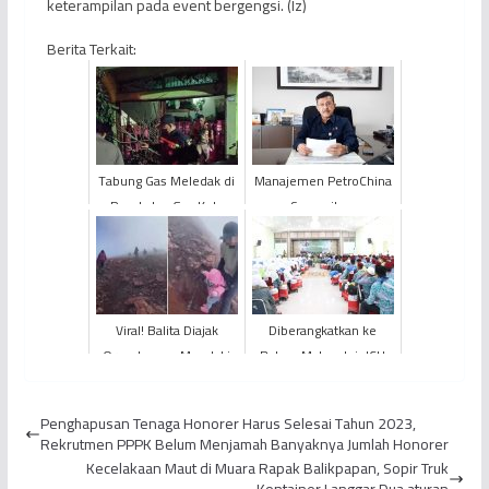
keterampilan pada event bergengsi. (Iz)
Berita Terkait:
Tabung Gas Meledak di
Manajemen PetroChina
Pangkalan Gas Kota
Sampaikan
Jambi
Belasungkawa, Jenazah
Korban Kecelakaan
Kerja di Sumur...
Viral! Balita Diajak
Diberangkatkan ke
Orangtuanya Mendaki
Batam Malam Ini, JCH
Puncak Gunung Kerinci,
KLOTER BTH 19 Sudah
Begini Penjelasan Pet...
Berada di Asrama Haji
Penghapusan Tenaga Honorer Harus Selesai Tahun 2023,
Jamb...
Rekrutmen PPPK Belum Menjamah Banyaknya Jumlah Honorer
Kecelakaan Maut di Muara Rapak Balikpapan, Sopir Truk