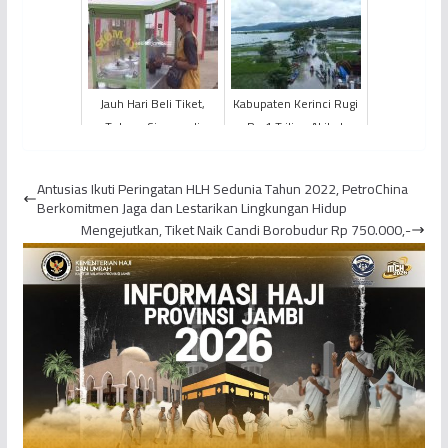
Barat Belum Peroleh
Pengeroyokan Siswa
Rujukan
SMA Negeri 1 Kerinci
Jauh Hari Beli Tiket,
Kabupaten Kerinci Rugi
Tukang Siomay di
Rp 1 Triliun Akibat
Jaluko Harap Bisa Mudik
Bencana Banjir dan
Longsor
Antusias Ikuti Peringatan HLH Sedunia Tahun 2022, PetroChina
Berkomitmen Jaga dan Lestarikan Lingkungan Hidup
Mengejutkan, Tiket Naik Candi Borobudur Rp 750.000,-