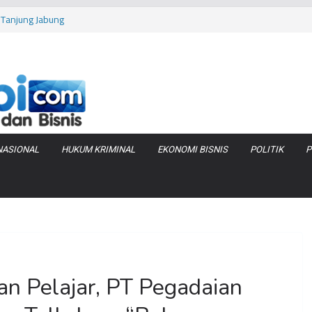
 Tanjung Jabung
as Pembobolan Pipa
uhi Inflasi Jambi
bi Keracunan
 Produksi Air
NASIONAL
HUKUM KRIMINAL
EKONOMI BISNIS
POLITIK
P
an Pelajar, PT Pegadaian