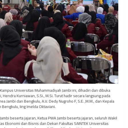
Kampus Universitas Muhammadiyah Jambi ini, dihadiri dan dibuka
Hendra Kurniawan, S.Si., M.Si. Turut hadir secara langsung pada
rea Jambi dan Bengkulu, A.V. Dedy Nugroho F, S.E. ,M.M., dan Kepala
Bengkulu, Iing Imelda Oktaviani.
mbi beserta jajaran, Ketua PWA Jambi beserta jajaran, seluruh Wakil
as Ekonomi dan Bisnis dan Dekan Fakultas SAINTEK Universitas