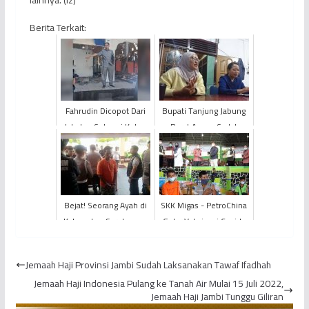
lainnya. (Iz)
Berita Terkait:
Fahrudin Dicopot Dari
Bupati Tanjung Jabung
Jabatan Sebagai Ketua
Barat Anwar Sadat
Komisi II DPRD Kota
Digugat Karyawan Bank
Sungai Penuh Usai Vid...
Daerah
Bejat! Seorang Ayah di
SKK Migas - PetroChina
Kabupaten Sarolangun
Gelar Vaksinasi Covid-
Mengvideo dan
19 di Masjid Raya Nurul
Setubuhi Anak Tiri
Huda
Jemaah Haji Provinsi Jambi Sudah Laksanakan Tawaf Ifadhah
Hingga T...
Jemaah Haji Indonesia Pulang ke Tanah Air Mulai 15 Juli 2022,
Jemaah Haji Jambi Tunggu Giliran