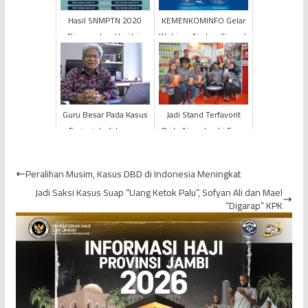
Hasil SNMPTN 2020
KEMENKOMINFO Gelar
Diumumkan Hari Ini,
Webinar Ajarkan Siswa/i
Pukul 13.00 WIB
SMP Negeri 7 Muaro
Jambi Tentang
Pendidika...
Guru Besar Pada Kasus
Jadi Stand Terfavorit
Ferienjob di Jerman
Pada Ajang Jambi Expo
Ternyata Sudah Lama
Mantap 2025, SKK
Tidak Aktif Mengajar di...
Migas - KKKS Wilayah
Peralihan Musim, Kasus DBD di Indonesia Meningkat
Jam...
Jadi Saksi Kasus Suap “Uang Ketok Palu”, Sofyan Ali dan Mael
“Digarap” KPK