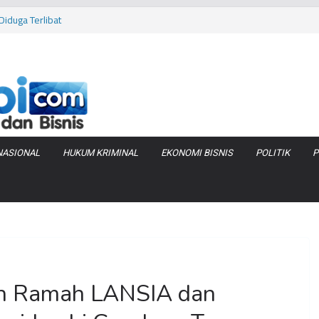
iduga Terlibat
 Bara di KCBN
rtamax Jadi Rp
Anggaran
va Zenix di
NASIONAL
HUKUM KRIMINAL
EKONOMI BISNIS
POLITIK
P
an Ramah LANSIA dan