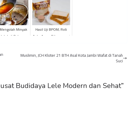
 Mengolah Minyak
Hasil Uji BPOM, Roti
ntah Jadi Peluang
Aoka Aman Dikonsumsi
Bisnis
an
Muslimin, JCH Kloter 21 BTH Asal Kota Jambi Wafat di Tanah
Suci
sat Budidaya Lele Modern dan Sehat
”