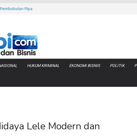
as Pembobolan Pipa
uhi Inflasi Jambi
bi Keracunan
 Produksi Air
 Tanjung Jabung
NASIONAL
HUKUM KRIMINAL
EKONOMI BISNIS
POLITIK
P
idaya Lele Modern dan