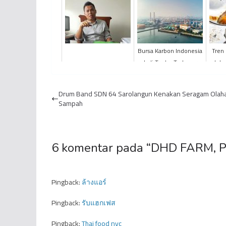
Bursa Karbon Indonesia
Tren
Jadi Trader Terbesar
Jela
dengan Penurunan
Emisi
Drum Band SDN 64 Sarolangun Kenakan Seragam Olah
Sampah
6 komentar pada “
DHD FARM, Pu
Pingback:
ล้างแอร์
Pingback:
รับแฮกเฟส
Pingback:
Thai food nyc