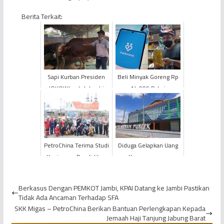
Berita Terkait:
Sapi Kurban Presiden
Beli Minyak Goreng Rp
JOKOWI untuk Jambi
14.000 Pakai
PeduliLindungi
PetroChina Terima Studi
Diduga Gelapkan Uang
Kunjungan Pendidikan
Kepengurusan
Reguler Angkatan LXV
Perizinan Bar Angel's
LEMHANNAS RI
Wing, Seorang PNS
Berkasus Dengan PEMKOT Jambi, KPAI Datang ke Jambi Pastikan
PEMKOT Jamb...
Tidak Ada Ancaman Terhadap SFA
SKK Migas – PetroChina Berikan Bantuan Perlengkapan Kepada
Jemaah Haji Tanjung Jabung Barat