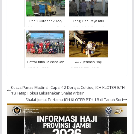
Per 3 Oktober 2022,
Teng, Hari Raya Idul
Lintasan Angkutan Berat
Adha Jatuh Pada 11
di Jambi Direkayasa
Agustus 2019
PetroChina Laksanakan
442 Jemaah Haji
Uji Coba CO2 Injection
KLOTER BTH 18 Tiba di
Huff &Puff di Jabung
Provinsi Jambi
Cuaca Panas Madinah Capai 42 Derajat Celcius, JCH KLOTER BTH
18 Tetap Fokus Laksanakan Shalat Arbain
Shalat Jumat Pertama JCH KLOTER BTH 18 di Tanah Suci