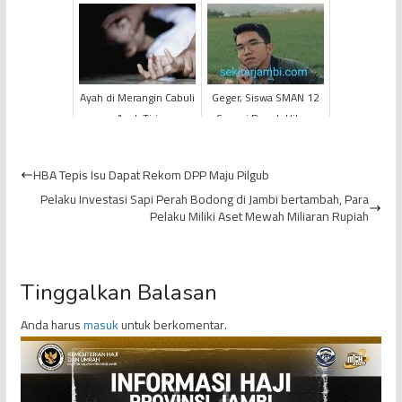
Cabuli Anak Kandung
Tertunda Akibat
Kesalahan Nama Pada
SK
Ayah di Merangin Cabuli
Geger, Siswa SMAN 12
Anak Tiri
Sungai Penuh Hilang
Saat ke Danau Kaco
Kerinci
HBA Tepis Isu Dapat Rekom DPP Maju Pilgub
Pelaku Investasi Sapi Perah Bodong di Jambi bertambah, Para
Pelaku Miliki Aset Mewah Miliaran Rupiah
Tinggalkan Balasan
Anda harus
masuk
untuk berkomentar.