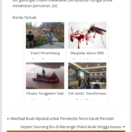
melakukan pencarian. (Iz)
Berita Terkait:
Enam Penambang
Waspada, Kasus DBD
Emas Tanpa Izin
Marak di Sejumlah
Tertimbun
Wilayah
Perahu Tenggelam Saat
OJK Jambi: Transformasi
Seberangi Sungai
Digital Dukung
Batanghari Telan Korban
Percepatan Pemulihan
Jiwa
Ekonomi Nasional
Manfaat Buah Alpukat untuk Penderita Tensi Darah Rendah
Kejam! Seorang Ibu di Merangin Pukul Anak Hingga tewas