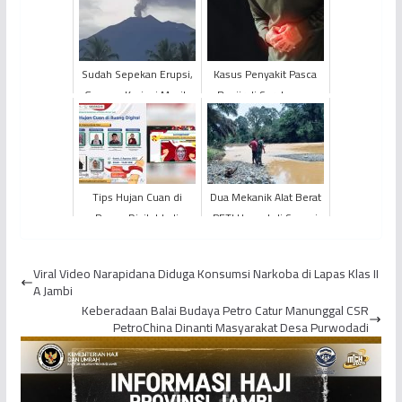
Sudah Sepekan Erupsi,
Kasus Penyakit Pasca
Gunung Kerinci Masih
Banjir di Sarolangun
Keluarkan Abu Vulkanik
Melonjak,128 Warga
Mengalami Diare Akut
Tips Hujan Cuan di
Dua Mekanik Alat Berat
Ruang Digital Jadi
PETI Hanyut di Sungai
Ulasan Webinar Literasi
Batang Bungo
di Tanjung Jabung
Viral Video Narapidana Diduga Konsumsi Narkoba di Lapas Klas II
Timur
A Jambi
Keberadaan Balai Budaya Petro Catur Manunggal CSR
PetroChina Dinanti Masyarakat Desa Purwodadi