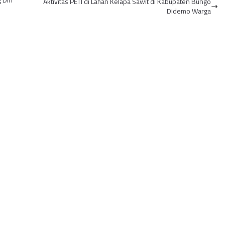
Diri
Aktivitas PETI di Lahan Kelapa Sawit di Kabupaten Bungo
Listrik 450 V...
Didemo Warga