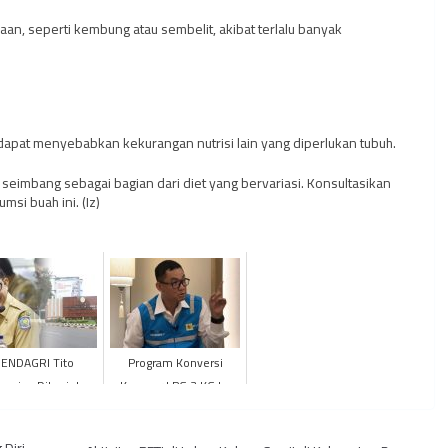
, seperti kembung atau sembelit, akibat terlalu banyak
dapat menyebabkan kekurangan nutrisi lain yang diperlukan tubuh.
eimbang sebagai bagian dari diet yang bervariasi. Konsultasikan
msi buah ini. (Iz)
ENDAGRI Tito
Program Konversi
navian Ditunjuk
Kompor LPG 3 KG ke
iden JOKOWI Jadi
Kompor Listrik dan
AN RB Sementara
Penghapusan Daya