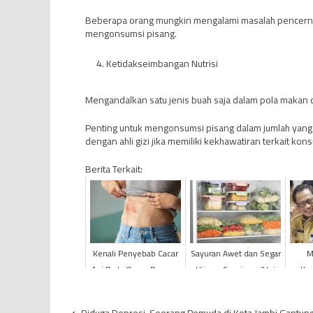
Beberapa orang mungkin mengalami masalah pencernaan
mengonsumsi pisang.
Ketidakseimbangan Nutrisi
Mengandalkan satu jenis buah saja dalam pola makan 
Penting untuk mengonsumsi pisang dalam jumlah yang s
dengan ahli gizi jika memiliki kekhawatiran terkait konsu
Berita Terkait:
Kenali Penyebab Cacar
Sayuran Awet dan Segar
M
Api Pada Orang Dewasa
Hingga Seminggu? Ini
Kar
Tips Menyimpannya!
Pres
MENP