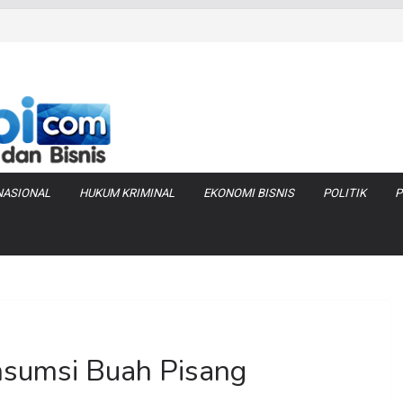
iduga Terlibat
 Bara di KCBN
rtamax Jadi Rp
Anggaran
va Zenix di
NASIONAL
HUKUM KRIMINAL
EKONOMI BISNIS
POLITIK
P
sumsi Buah Pisang