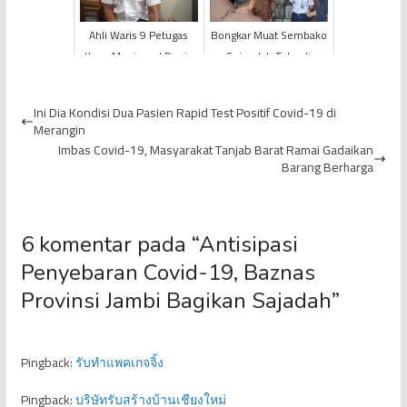
Ahli Waris 9 Petugas
Bongkar Muat Sembako
Kpps Meninggal Dunia
Sejumlah Toko di
Terima Dana 36 Juta
Kawasan Selincah
Rupiah
Ganggu Ketertiban
Ini Dia Kondisi Dua Pasien Rapid Test Positif Covid-19 di
Umum
Merangin
Imbas Covid-19, Masyarakat Tanjab Barat Ramai Gadaikan
Barang Berharga
6 komentar pada “
Antisipasi
Penyebaran Covid-19, Baznas
Provinsi Jambi Bagikan Sajadah
”
Pingback:
รับทำแพคเกจจิ้ง
Pingback:
บริษัทรับสร้างบ้านเชียงใหม่