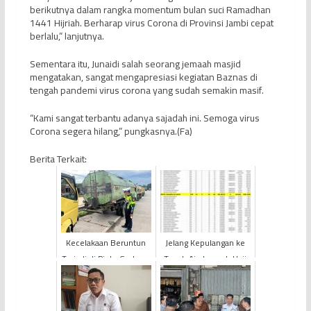
berikutnya dalam rangka momentum bulan suci Ramadhan
1441 Hijriah. Berharap virus Corona di Provinsi Jambi cepat
berlalu,” lanjutnya.
Sementara itu, Junaidi salah seorang jemaah masjid
mengatakan, sangat mengapresiasi kegiatan Baznas di
tengah pandemi virus corona yang sudah semakin masif.
“Kami sangat terbantu adanya sajadah ini. Semoga virus
Corona segera hilang,” pungkasnya.(Fa)
Berita Terkait:
Kecelakaan Beruntun
Jelang Kepulangan ke
Terjadi di Pintu Gerbang
Tanah Air, Jemaah Haji
Tol Pijoan
KLOTER BTH 21 asal
Kabupaten Kerinci
Wafa...