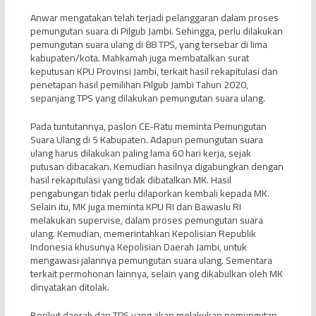
Anwar mengatakan telah terjadi pelanggaran dalam proses
pemungutan suara di Pilgub Jambi. Sehingga, perlu dilakukan
pemungutan suara ulang di 88 TPS, yang tersebar di lima
kabupaten/kota. Mahkamah juga membatalkan surat
keputusan KPU Provinsi Jambi, terkait hasil rekapitulasi dan
penetapan hasil pemilihan Pilgub Jambi Tahun 2020,
sepanjang TPS yang dilakukan pemungutan suara ulang.
Pada tuntutannya, paslon CE-Ratu meminta Pemungutan
Suara Ulang di 5 Kabupaten. Adapun pemungutan suara
ulang harus dilakukan paling lama 60 hari kerja, sejak
putusan dibacakan. Kemudian hasilnya digabungkan dengan
hasil rekapitulasi yang tidak dibatalkan MK. Hasil
pengabungan tidak perlu dilaporkan kembali kepada MK.
Selain itu, MK juga meminta KPU RI dan Bawaslu RI
melakukan supervise, dalam proses pemungutan suara
ulang. Kemudian, memerintahkan Kepolisian Republik
Indonesia khusunya Kepolisian Daerah Jambi, untuk
mengawasi jalannya pemungutan suara ulang. Sementara
terkait permohonan lainnya, selain yang dikabulkan oleh MK
dinyatakan ditolak.
Berikut daerah dan TPS yang akan melakukan pemungutan