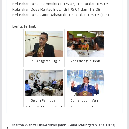
Kelurahan Desa Sidomukti di TPS 02, TPS 04 dan TPS 06
Kelurahan Desa Rantau Indah di TPS 01 dan TPS 08
Kelurahan Desa catur Rahayu di TPS 01 dan TPS 06 (Tim)
Berita Terkait:
Duh.. Anggaran Pilgub
"Nongkrong" di Kedai
'Disunat' Lagi
Kopi, Milenial Tionghoa
Nyatakan Siap
Sukseskan
Kemenangan Fachr...
Belum Pamit dari
Burhanuddin Mahir
NASDEM, Mantan Wakil
Dicopot dari Jabatan
Wali Kota Jambi dr.
Wakil Ketua DPRD
Maulana Pindah ke PAN
Provinsi Jambi, Partai
Dharma Wanita Universitas Jambi Gelar Peringatan Isra’ Mi’raj
Demokr...