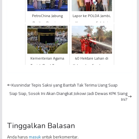
PetroChina Jabung
Lapor ke POLDA Jambi,
Berikan Beasiswa
Kecurangan Seleksi
Pendidikan Untuk
PPPK Kerinci Terungkap
Keluarga Korban
Kecelakaan Kerja
Kementerian Agama
40 Hektare Lahan di
Tanjab Barat Tunggu
Kabupaten Sarolangun
Kepastian Soal
Terbakar
Keberangkatan Haji
Kusnindar Tepis Saksi yang Bantah Tak Terima Uang Suap
Siap Siap, Sosok Ini Akan Diangkat Jokowi Jadi Dewas KPK Siang
Ini?
Tinggalkan Balasan
Anda harus
masuk
untuk berkomentar.