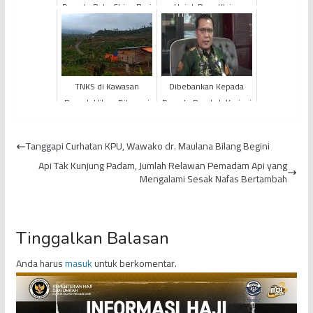
Daerah, PetroChina Beri
Unjuk Rasa Klaim
Bantuan Lapangan
Kepemilikan Tanah
Sepak Takraw
Diduduki PT. EWF
TNKS di Kawasan
Dibebankan Kepada
Rumah Hitam Dikuasai
Daerah, Pemkab Kerinci
Perambah
"Pusing" Cari Biaya Tes
CPNS 2019
Tanggapi Curhatan KPU, Wawako dr. Maulana Bilang Begini
Api Tak Kunjung Padam, Jumlah Relawan Pemadam Api yang
Mengalami Sesak Nafas Bertambah
Tinggalkan Balasan
Anda harus
masuk
untuk berkomentar.