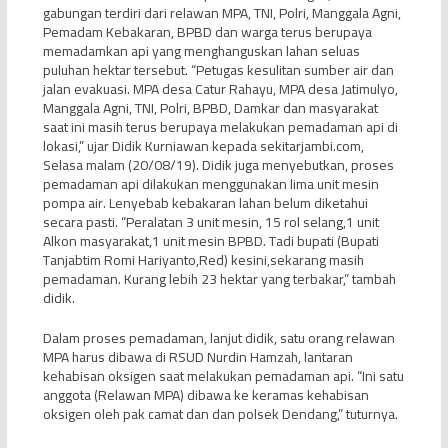
gabungan terdiri dari relawan MPA, TNI, Polri, Manggala Agni,
Pemadam Kebakaran, BPBD dan warga terus berupaya
memadamkan api yang menghanguskan lahan seluas
puluhan hektar tersebut. “Petugas kesulitan sumber air dan
jalan evakuasi. MPA desa Catur Rahayu, MPA desa Jatimulyo,
Manggala Agni, TNI, Polri, BPBD, Damkar dan masyarakat
saat ini masih terus berupaya melakukan pemadaman api di
lokasi,” ujar Didik Kurniawan kepada sekitarjambi.com,
Selasa malam (20/08/19). Didik juga menyebutkan, proses
pemadaman api dilakukan menggunakan lima unit mesin
pompa air. Lenyebab kebakaran lahan belum diketahui
secara pasti. “Peralatan 3 unit mesin, 15 rol selang,1 unit
Alkon masyarakat,1 unit mesin BPBD. Tadi bupati (Bupati
Tanjabtim Romi Hariyanto,Red) kesini,sekarang masih
pemadaman. Kurang lebih 23 hektar yang terbakar,” tambah
didik.
Dalam proses pemadaman, lanjut didik, satu orang relawan
MPA harus dibawa di RSUD Nurdin Hamzah, lantaran
kehabisan oksigen saat melakukan pemadaman api. “Ini satu
anggota (Relawan MPA) dibawa ke keramas kehabisan
oksigen oleh pak camat dan dan polsek Dendang,” tuturnya.