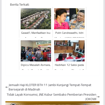
Berita Terkait:
Gawat?, Manfaatkan Isu
Putri Candrawathi, Istri
Agama, Cara Baru
Mantan KADIV PROPAM
Penipuan Berkedok
Ferdy Sambo
Syariah
Ditetapkan Sebagai
Tersangka
Dipicu Masalah Asmara,
Hadirkan 12 Saksi pada
Pasutri Bunuh Pemilik
Persidangan, Bharada E
Koperasi
Bela Mendiang Brigadir
J
Jemaah Haji KLOTER BTH 11 Jambi Kunjungi Tempat-Tempat
Bersejarah di Madinah
Tidak Layak Konsumsi, JNE Kubur Sembako Pemberian Presiden
JOKOWI