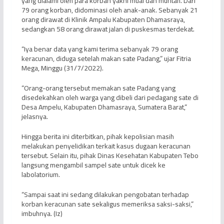
yang dialami oleh para korban yakni mual dan muntah. Dari
79 orang korban, didominasi oleh anak-anak. Sebanyak 21
orang dirawat di Klinik Ampalu Kabupaten Dhamasraya,
sedangkan 58 orang dirawat jalan di puskesmas terdekat.
“Iya benar data yang kami terima sebanyak 79 orang
keracunan, diduga setelah makan sate Padang,” ujar Fitria
Mega, Minggu (31/7/2022).
“Orang-orang tersebut memakan sate Padang yang
disedekahkan oleh warga yang dibeli dari pedagang sate di
Desa Ampelu, Kabupaten Dhamasraya, Sumatera Barat,”
jelasnya.
Hingga berita ini diterbitkan, pihak kepolisian masih
melakukan penyelidikan terkait kasus dugaan keracunan
tersebut. Selain itu, pihak Dinas Kesehatan Kabupaten Tebo
langsung mengambil sampel sate untuk dicek ke
labolatorium.
“Sampai saat ini sedang dilakukan pengobatan terhadap
korban keracunan sate sekaligus memeriksa saksi-saksi,”
imbuhnya. (Iz)