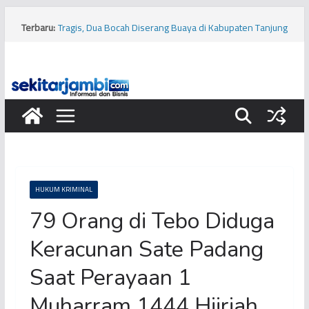
Skip
to
Terbaru:
Tragis, Dua Bocah Diserang Buaya di Kabupaten Tanjung
content
Jabung Barat
Terbongkar! Kios Pinggir Jalan Dijadikan Markas
Pembobolan Pipa Minyak Pertamina di Kota Jambi
Bukan Hanya Cabai, Jengkol Ternyata Ikut Pengaruhi
Inflasi Jambi
Viral! Diduga Siswa Sekolah Rakyat di Kota Jambi
Keracunan Makanan
Musim Kemarau, PERUMDA Tirta Mayang Kurangi
Produksi Air Bersih
HUKUM KRIMINAL
79 Orang di Tebo Diduga
Keracunan Sate Padang
Saat Perayaan 1
Muharram 1444 Hijriah