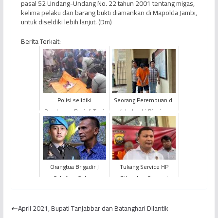
pasal 52 Undang-Undang No. 22 tahun 2001 tentang migas,
kelima pelaku dan barang bukti diamankan di Mapolda Jambi,
untuk diseldiki lebih lanjut. (Dm)
Berita Terkait:
Polisi selidiki
Seorang Perempuan di
Pembuang Bayi di Tepi
Kota Jambi Dianiaya
Sungai Batanghari.
Pasangan Living
Together
Orangtua Brigadir J
Tukang Service HP
Saksikan Sidang
Ditangkap Sebagai
Perdana Kasus
Tersangka Penyebar
Pembunuhan Anaknya
Video Porno Kasus Eks
April 2021, Bupati Tanjabbar dan Batanghari Dilantik
PRESMA U...