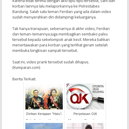
Karena tidak terima dengan aksi tipu-tipu tersebut, Sani dan
korban lainnya lalu melaporkannya ke Polrestabes
Bandung. Salah satu teman Ferdian yang ada dalam video
sudah menyerahkan diri didampingi keluarganya.
Tak hanya transpuan, sebenarnya di akhir video, Ferdian
dan teman-temannya juga membagikan sembako palsu
tersebut kepada sekelompok anak kecil. Mereka bahkan
menertawakan para korban yang terlihat geram setelah
membuka bingkisan sampah tersebut.
Saat ini, video prank tersebut sudah dihapus.
(Kumparan.com)
Berita Terkait:
Dirikan Kerajaan "Halu",
Penjelasan OJK
Toto Santoso ditangkap
Mengenai Beredarnya
Polisi
Informasi Perbankan