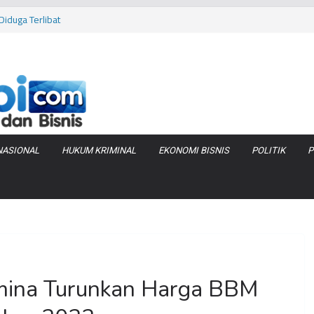
iduga Terlibat
 Bara di KCBN
rtamax Jadi Rp
Anggaran
va Zenix di
NASIONAL
HUKUM KRIMINAL
EKONOMI BISNIS
POLITIK
P
mina Turunkan Harga BBM