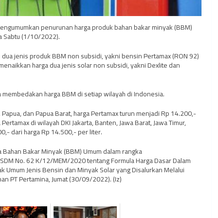
a mengumumkan penurunan harga produk bahan bakar minyak (BBM)
a Sabtu (1/10/2022).
ua jenis produk BBM non subsidi, yakni bensin Pertamax (RON 92)
enaikkan harga dua jenis solar non subsidi, yakni Dexlite dan
embedakan harga BBM di setiap wilayah di Indonesia.
, Papua, dan Papua Barat, harga Pertamax turun menjadi Rp 14.200,-
Pertamax di wilayah DKI Jakarta, Banten, Jawa Barat, Jawa Timur,
,- dari harga Rp 14.500,- per liter.
ga Bahan Bakar Minyak (BBM) Umum dalam rangka
SDM No. 62 K/12/MEM/2020 tentang Formula Harga Dasar Dalam
ak Umum Jenis Bensin dan Minyak Solar yang Disalurkan Melalui
n PT Pertamina, Jumat (30/09/2022). (Iz)