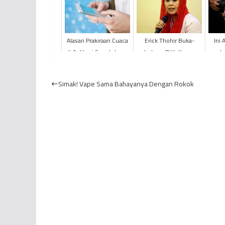
Alasan Prakiraan Cuaca
Erick Thohir Buka-
Ini 
di Aplikasi Smartphone
bukaan Pilih Yenny
da
Kerap Tidak Akurat
Wahid Jadi Komisaris
Pemer
Garuda
di
Simak! Vape Sama Bahayanya Dengan Rokok