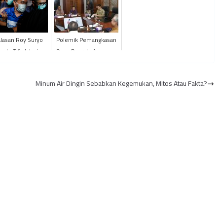
Alasan Roy Suryo
Polemik Pemangkasan
n dr. Tifa Jalani
Dana Daerah, Anggaran
iksaan Kesehatan
Dialihkan ke Program
 RS POLRI Usai
Rakyat
Minum Air Dingin Sebabkan Kegemukan, Mitos Atau Fakta?
Diama...