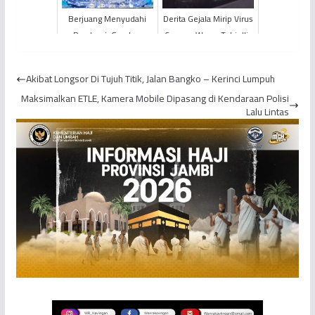
Berjuang Menyudahi
Derita Gejala Mirip Virus
Pandemi, Gerakan
Corona, Warga Tabir Ilir
Pemuda Ansor
Diisolasi
Kabupaten Batanghari
Akibat Longsor Di Tujuh Titik, Jalan Bangko – Kerinci Lumpuh
Dukung PPKM dan...
Maksimalkan ETLE, Kamera Mobile Dipasang di Kendaraan Polisi
Lalu Lintas