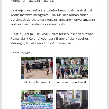
mengenai muka dan matanya.
Usai kejadian, korban tergeletak bersimbah darah akibat
kedua matanya mengalami luka. Melihat korban sudah
bersimbah darah, teman korban langsung menyelamatkan
korban, dan membawa ke rumah sakit.
“Saat ini, Warga Suku Anak Dalam tersebut sudah dirawat Di
Rumah Sakit Kolonel Abundjani Bangko.” ujar Kapolres
Merangin, AKBP Irwan Andy Purnamawan.
Berita Terkait:
Minibus Terbakar di
Apresiasi Insan Pers di
Samping Pom SPBU
Masa Pandemi,
Sungai Gelam
PetroChina Salurkan
Bantuan Sembako