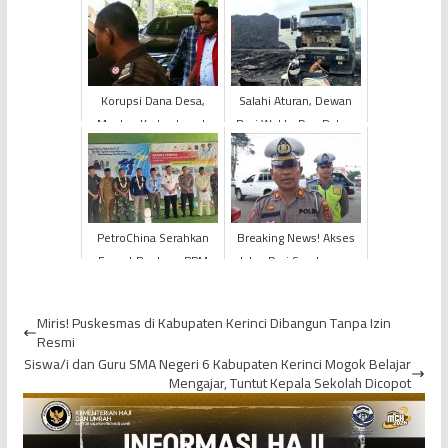
Korupsi Dana Desa,
Salahi Aturan, Dewan
Mantan Kades Lopak
Beri Waktu Dua Pekan
Alai Resmi Ditahan
PT. KBPC Sebelum
Ditutup
PetroChina Serahkan
Breaking News! Akses
Empat Bantuan PPM
Jalan Dari Sarolangun
Tahun 2022 di
Menuju Kota Jambi
Kabupaten Tanjung
Dialihkan
Miris! Puskesmas di Kabupaten Kerinci Dibangun Tanpa Izin
Jabung Barat
Resmi
Siswa/i dan Guru SMA Negeri 6 Kabupaten Kerinci Mogok Belajar
Mengajar, Tuntut Kepala Sekolah Dicopot