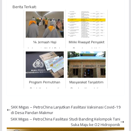
Berita Terkait:
14 Jemaah Haji
Miliki Riwayat Penyakit
Indonesia Wafat Pada
Paru, Jemaah Haji
Fase Puncak Haji,
KLOTER BTH 27 Asal
Jemaah Jambi Aman
Kabupaten TANJAB
Barat W...
Program Pemutihan
Masyarakat Tanjabtim
Pajak Kendaraan di
Rasakan Kepedulian
Jambi Dekati Batas
PetroChina Dalam
Waktu Berakhir
Pembangunan
SKK Migas – PetroChina Lanjutkan Fasilitasi Vaksinasi Covid-19
di Desa Pandan Makmur
SKK Migas – PetroChina Fasilitasi Studi Banding Kelompok Tani
Suka Maju ke O2 Hidroponik