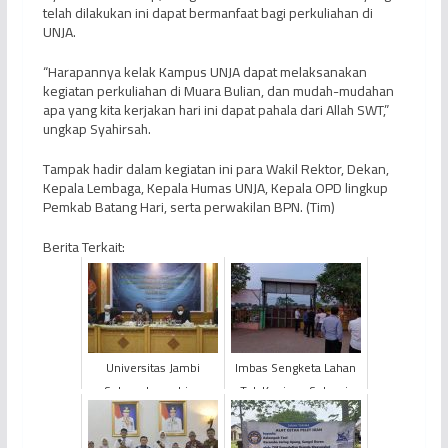
telah dilakukan ini dapat bermanfaat bagi perkuliahan di
UNJA.
“Harapannya kelak Kampus UNJA dapat melaksanakan
kegiatan perkuliahan di Muara Bulian, dan mudah-mudahan
apa yang kita kerjakan hari ini dapat pahala dari Allah SWT,”
ungkap Syahirsah.
Tampak hadir dalam kegiatan ini para Wakil Rektor, Dekan,
Kepala Lembaga, Kepala Humas UNJA, Kepala OPD lingkup
Pemkab Batang Hari, serta perwakilan BPN. (Tim)
Berita Terkait:
Universitas Jambi
Imbas Sengketa Lahan
Sukses Launching
Tak Kunjung Selesai,
Aplikasi Terintegrasi dan
Siswa/i SD Negeri 212
BPU Tahun 2021
Kota Jambi Terpaksa