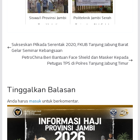
M...
Siswa/i Provinsi Jambi
Politeknik Jambi Serah
Terpilih Jadi
Terimakan Alat Cetak
PASKIBRAKA Nasional
Pelet Ikan pada
HUT ke-77 RI
Kelompok Tani Sungai
Sukseskan Pilkada Serentak 2020, FKUB Tanjung Jabung Barat
Dure...
Gelar Seminar Kebangsaan
PetroChina Beri Bantuan Face Shield dan Masker Kepada
Petugas TPS di Polres Tanjung Jabung Timur
Tinggalkan Balasan
Anda harus
masuk
untuk berkomentar.