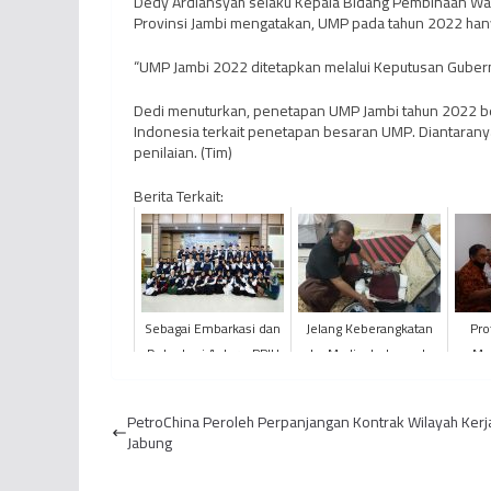
Dedy Ardiansyah selaku Kepala Bidang Pembinaan Was
Provinsi Jambi mengatakan, UMP pada tahun 2022 hany
“UMP Jambi 2022 ditetapkan melalui Keputusan Gubern
Dedi menuturkan, penetapan UMP Jambi tahun 2022 be
Indonesia terkait penetapan besaran UMP. Diantaranya
penilaian. (Tim)
Berita Terkait:
Sebagai Embarkasi dan
Jelang Keberangkatan
Pro
Debarkasi Antara, PPIH
ke Madinah, Jemaah
Mu
Provinsi Jambi Sukses
Haji KLOTER BTH 11
Un
Selenggarakan Ibad...
Provinsi Jambi Mulai
PetroChina Peroleh Perpanjangan Kontrak Wilayah Kerj
Kemas...
Jabung