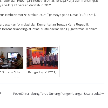
naker dan Hubungan Industrial Dinas Tenaga Kerja dan Transmigrasi
a naik 0,72 persen dari tahun 2021.
ur Jambi Nomor 914 tahun 2021,” jelasnya pada Jumat (19/11/21).
rdasarkan formulasi dari Kementerian Tenaga Kerja Republik
 berdasarkan tingkat inflasi suatu daerah yang juga termasuk dalam
f. Sutrisno Buka
Petugas Haji KLOTER,
srenbang 2021
Daerah, dan
iversitas Jambi
Pembimbing Ibadah
KBIHU Provinsi Jambi
a
PetroChina Jabung Terus Dukung Pengembangan Usaha Lokal
Tahun 2025 Di...