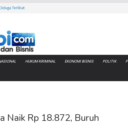
iduga Terlibat
 Bara di KCBN
rtamax Jadi Rp
Anggaran
va Zenix di
NASIONAL
HUKUM KRIMINAL
EKONOMI BISNIS
POLITIK
P
 Naik Rp 18.872, Buruh