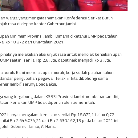
tusan warga yang mengatasnamakan Konfederasi Serikat Buruh
njuk rasa di depan kantor Gubernur Jambi.
 Upah Minimum Provinsi Jambi. Dimana diketahui UMP pada tahun
gka Rp 18.872 dari UMP tahun 2021.
 pihaknya melakukan aksi unjuk rasa untuk menolak kenaikan upah
MP saat ini senilai Rp 2,6 Juta, dapat naik menjadi Rp 3 Juta.
a buruh. Kami menolak upah murah, kerja sudah puluhan tahun,
standar pengupahan pegawai. Terakhir kita dibohongi sama
nur Jambi,” serunya pada aksi.
a yang tergabung dalam KSBSI Provinsi Jambi membubarkan diri,
tutan kenaikan UMP tidak dipenuh oleh pemerintah.
2022 hanya mengalami kenaikan senilai Rp 18.872,11 atau 0,72
nilai Rp 2.649.034,24 dari Rp 2.630.162,13 pada tahun 2021 ini
 oleh Gubernur Jambi, Al Haris.