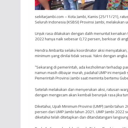
sekitarjambi.com – Kota Jambi, Kamis (25/11/21), ra
Seluruh Indonesia (KSBSI) Provinsi Jambi, melakukan u
Unjuk rasa dilakukan dengan dalih menuntut kenaikan
2022 hanya naik sebesar 0,72 persen, berkisar di an
Hendra Ambarita selaku koordinator aksi menyatakan,
minimum yang dinilai tidak sesuai. Yakni dengan angka U
“Sekarang di pemerintah, ada kezholiman terhadap par
namun masih dibayar murah, padahal UMP ini menjadi 
Pemerintah Provinsi Jambi saat meminta bertemu Guber
Setelah melakukan dan menyerukan aksi, ratusan warg
dengan mengecam akan kembali berunjuk rasa jika tun
Diketahui, Upah Minimum Provinsi (UMP) Jambi tahun 
persen dari UMP Jambi tahun 2021. UMP Jambi 2022 se
diketahui telah ditetapkan dan ditandatangani langsung