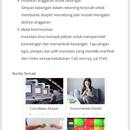
Pisahkan anggaran untuk tabungan
Simpan tabungan dalam rekening terpisah untuk
membantu disiplin menabung dan mudah mengatur
alokasi anggaran.
Mulai berinvestasi
Investasi bisa menjadi pilihan untuk memperoleh
keuntungan dan menambah keuangan. Tapi jangan
lupa, pelajari dan pilih investasi yang memiliki manfaat
dan risiko sesuai kebutuhan. Cek izinnya, ya! (Tim)
Berita Terkait:
Cina Batasi Ekspor
Komix Herbal Efektif
Produk Grafit untuk
Redakan Batuk di Saat
Pertahankan Keamanan
Pandemi
Nasional