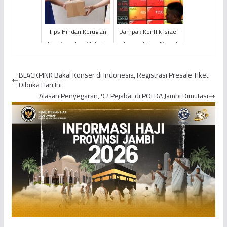
Tips Hindari Kerugian
Dampak Konflik Israel-
Saat Gunakan Metode
Hamas, Harga Minyak
Pembayaran COD Bagi
Mentah Melonjak Naik
Pelaku UMKM
BLACKPINK Bakal Konser di Indonesia, Registrasi Presale Tiket
Dibuka Hari Ini
Alasan Penyegaran, 92 Pejabat di POLDA Jambi Dimutasi