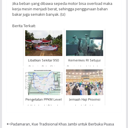
Jika beban yang dibawa sepeda motor bisa overload maka
kerja mesin menjadi berat, sehingga penggunaan bahan
bakar juga semakin banyak. (Iz)
Berita Terkait:
Libatkan Sekitar 950
Kemenkes RI Setujui
Pekerja, PetroChina
Provinsi Jambi Lakukan
Lanjutkan Tahapan
Uji SWAB Mandiri
Survei Seismik 3D &
2D...
Pengetatan PPKM Level
Jemaah Haji Provinsi
4 Kota Jambi Ditunda
Jambi Sudah
Laksanakan Tawaf
Ifadhah
Padamaran, Kue Tradisional Khas Jambi untuk Berbuka Puasa