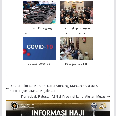
Berkah Pedagang
Terungkap Jaringan
Musiman di Kawasan
Perdagangan Anak! Tiga
Asrama Haji Jambi Pada
Balita Ditemukan di SAD
Penyelenggaraan
Merangin
Ibadah Haji
Update Corona di
Petugas KLOTER
Indonesia 6 Mei: 12.438
Provinsi Jambi Lakukan
Positif, 895 Meninggal,
Rapat Pemantapan
2.317 Sembuh
Persiapan Puncak
Diduga Lakukan Korupsi Dana Stunting, Mantan KADINKES
Ibadah Haji
Sarolangun Ditahan Kejaksaan
Penyebab Ratusan ASN di Provinsi Jambi Ajukan Mutasi