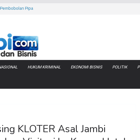
as Pembobolan Pipa
uhi Inflasi Jambi
bi Keracunan
 Produksi Air
 Tanjung Jabung
NASIONAL
HUKUM KRIMINAL
EKONOMI BISNIS
POLITIK
P
ing KLOTER Asal Jambi