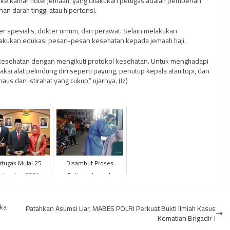
si ke kamar hotel jemaah, yang dilakukan petugas adalah pemberian
n darah tinggi atau hipertensi.
kter spesialis, dokter umum, dan perawat. Selain melakukan
elakukan edukasi pesan-pesan kesehatan kepada jemaah haji.
a kesehatan dengan mengikuti protokol kesehatan. Untuk menghadapi
kai alat pelindung diri seperti payung, penutup kepala atau topi, dan
us dan istirahat yang cukup,” ujarnya. (Iz)
rtugas Mulai 25
Disambut Proses
ptember 2024,
Antigen, Jemaah
dirman Jadi Pjs
KLOTER BTH 10 Tiba di
ubernur Jambi
Asrama Haji Embarkasi
ika
Patahkan Asumsi Liar, MABES POLRI Perkuat Bukti Ilmiah Kasus
Antara Ja...
Kematian Brigadir J