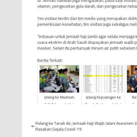
dr. Ahmad Saifullah juga mengatakan, pada saat visita
vitamin, pengecekan gula darah, dan pengecekan tekana
Tim visitasi terdiri dari tim medis yang merupakan do
pemeriksaan kesehatan, tim visitasi juga sekaligus m
“Imbauan untuk jemaah haji Jambi agar selalu menjag
cuaca ekstrim di Arab Saudi diupayakan jemaah wajib pa
masker. Selain itu perbanyak minum air putih sebelum ha
Berita Terkait:
Jelang ke Madinah,
Jelang Kepulangan ke
Be
1.345 Jemaah Haji
Tanah Air, Jemaah Haji
Se
Provinsi Jambi Diimbau
KLOTER BTH 21 asal
Su
Jaga Kesehatan
Kabupaten Kerinci
G
Pulang ke Tanah Air, Jemaah Haji Wajib Jalani Asesmen J
Wafa...
Rasakan Gejala Covid-19