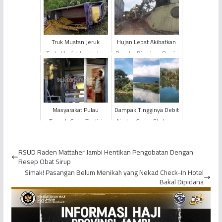
Truk Muatan Jeruk
Hujan Lebat Akibatkan
Terbalik di Jalan Lintas
Bangko Diterjang Banjir
Jambi-Muara Bulian,
dan Longsor
Sopir dan Penumpang
Ce...
Masyarakat Pulau
Dampak Tingginya Debit
Tengah Gelar Tradisi
Air dan Cuaca Ekstrem,
Tolak Bala Cegah Virus
Nelayan Temukan Pulau
Corona
Baru di Tengah Da...
RSUD Raden Mattaher Jambi Hentikan Pengobatan Dengan
Resep Obat Sirup
Simak! Pasangan Belum Menikah yang Nekad Check-In Hotel
Bakal Dipidana