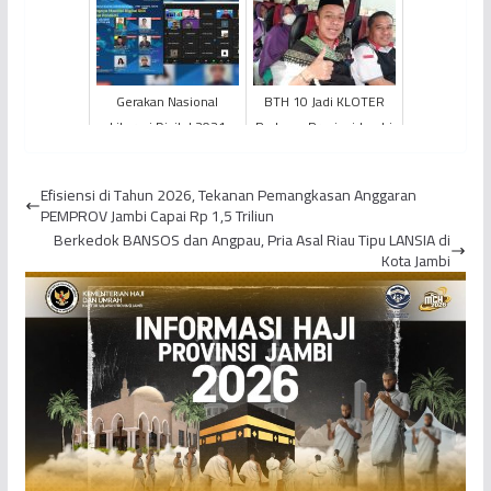
Covid - 19
Meningkat, Tanjung
Jabung Timur Berada
Pada Urutan...
Gerakan Nasional
BTH 10 Jadi KLOTER
Literasi Digital 2021
Pertama Provinsi Jambi
Ulas Pentingnya
yang Berangkat ke
Memiliki Digital Skill di
Madinah, Seorang
Efisiensi di Tahun 2026, Tekanan Pemangkasan Anggaran
Masa...
Jemaah D...
PEMPROV Jambi Capai Rp 1,5 Triliun
Berkedok BANSOS dan Angpau, Pria Asal Riau Tipu LANSIA di
Kota Jambi