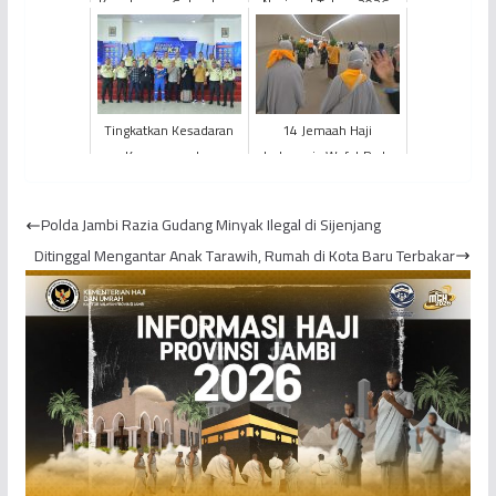
Kepulangan Gelombang
Nasional Tahun 2026,
Pertama Indonesia, 373
Pertamina EP Jambi
Jemaah Haji KLOTER
Senantiasa
BTH 18 Pr...
Berkomitmen Ti...
Tingkatkan Kesadaran
14 Jemaah Haji
Keamanan dan
Indonesia Wafat Pada
Pengetahuan di
Fase Puncak Haji,
Lingkungan Kerja,
Jemaah Jambi Aman
Polda Jambi Razia Gudang Minyak Ilegal di Sijenjang
Dalam Semarak Bula...
Ditinggal Mengantar Anak Tarawih, Rumah di Kota Baru Terbakar