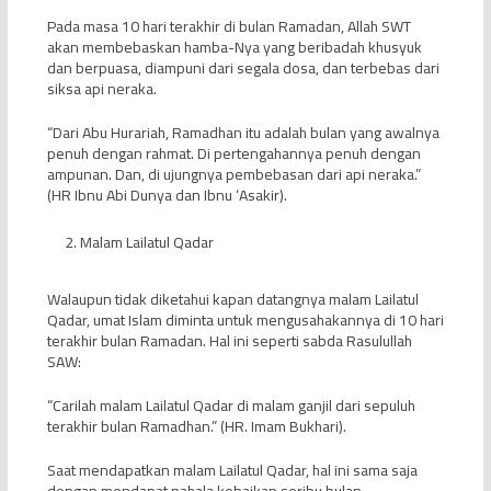
Pada masa 10 hari terakhir di bulan Ramadan, Allah SWT
akan membebaskan hamba-Nya yang beribadah khusyuk
dan berpuasa, diampuni dari segala dosa, dan terbebas dari
siksa api neraka.
“Dari Abu Hurariah, Ramadhan itu adalah bulan yang awalnya
penuh dengan rahmat. Di pertengahannya penuh dengan
ampunan. Dan, di ujungnya pembebasan dari api neraka.”
(HR Ibnu Abi Dunya dan Ibnu ‘Asakir).
Malam Lailatul Qadar
Walaupun tidak diketahui kapan datangnya malam Lailatul
Qadar, umat Islam diminta untuk mengusahakannya di 10 hari
terakhir bulan Ramadan. Hal ini seperti sabda Rasulullah
SAW:
“Carilah malam Lailatul Qadar di malam ganjil dari sepuluh
terakhir bulan Ramadhan.” (HR. Imam Bukhari).
Saat mendapatkan malam Lailatul Qadar, hal ini sama saja
dengan mendapat pahala kebaikan seribu bulan.