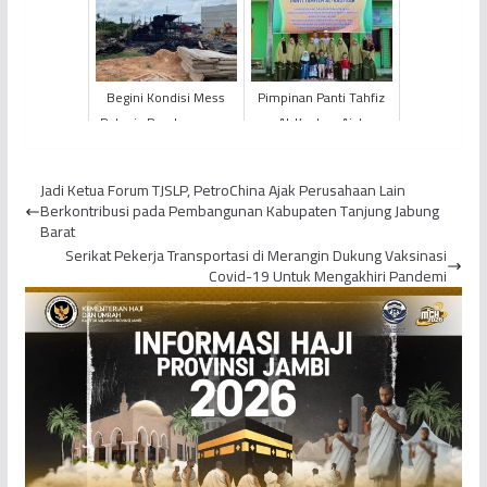
DPRD Provinsi Jambi
Begini Kondisi Mess
Pimpinan Panti Tahfiz
Pekerja Pembangunan
Al-Kautsar Ajak
JBC Setelah Kebakaran
Masyarakat Tolak
Paham Radikalisme dan
Jadi Ketua Forum TJSLP, PetroChina Ajak Perusahaan Lain
Intolera...
Berkontribusi pada Pembangunan Kabupaten Tanjung Jabung
Barat
Serikat Pekerja Transportasi di Merangin Dukung Vaksinasi
Covid-19 Untuk Mengakhiri Pandemi