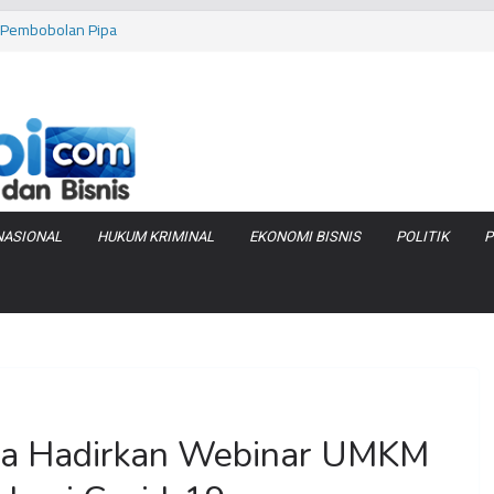
as Pembobolan Pipa
uhi Inflasi Jambi
bi Keracunan
 Produksi Air
 Tanjung Jabung
NASIONAL
HUKUM KRIMINAL
EKONOMI BISNIS
POLITIK
P
na Hadirkan Webinar UMKM