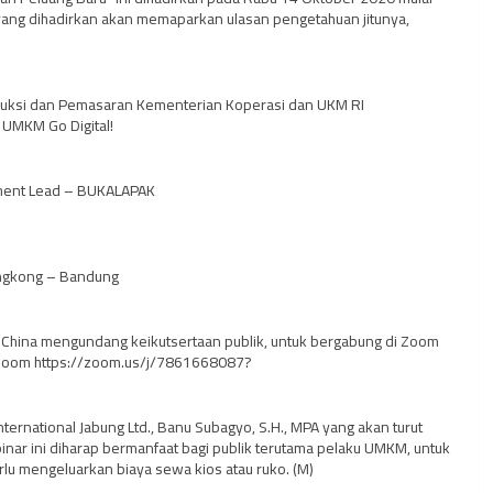
yang dihadirkan akan memaparkan ulasan pengetahuan jitunya,
Produksi dan Pemasaran Kementerian Koperasi dan UKM RI
 UMKM Go Digital!
ement Lead – BUKALAPAK
Singkong – Bandung
troChina mengundang keikutsertaan publik, untuk bergabung di Zoom
Zoom https://zoom.us/j/7861668087?
ernational Jabung Ltd., Banu Subagyo, S.H., MPA yang akan turut
nar ini diharap bermanfaat bagi publik terutama pelaku UMKM, untuk
rlu mengeluarkan biaya sewa kios atau ruko. (M)