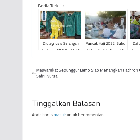
Berita Terkait:
Didiagnosis Serangan
Puncak Haji 2022, Suhu
Daft
Jantung, ODP Covid-19
Udara Arafah Capai 43
Jamb
Hembuskan Nafas
Derajat Celcius
Terakhir
Masyarakat Sepunggur Lamo Siap Menangkan Fachrori
Safril Nursal
Tinggalkan Balasan
Anda harus
masuk
untuk berkomentar.