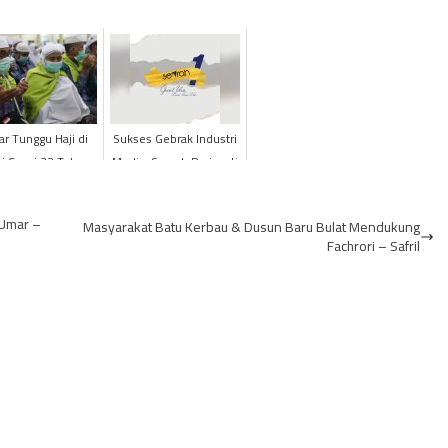
ar Tunggu Haji di
Sukses Gebrak Industri
i Capai 32 Tahun
Media, Searah Peringati
Satu Tahun Berkarya
 Umar –
Masyarakat Batu Kerbau & Dusun Baru Bulat Mendukung
Fachrori – Safril