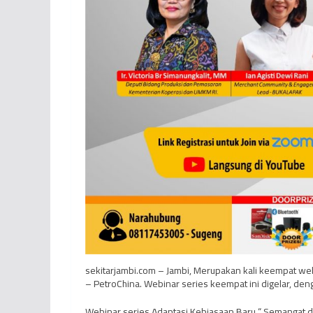
sekitarjambi.com – Jambi, Merupakan kali keempat we
– PetroChina. Webinar series keempat ini digelar, d
Webinar series Adaptasi Kebiasaan Baru “ Semangat d