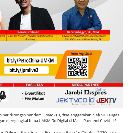
binar di tengah pandemi Covid-19, diselenggarakan oleh SKK Migas
engan mengangkat tema UMKM Go Digital di Masa Pandemi Covid-19.
an Peluang Baru” ini dihadirkan pada Rabu 14 Oktober 2020 mulai