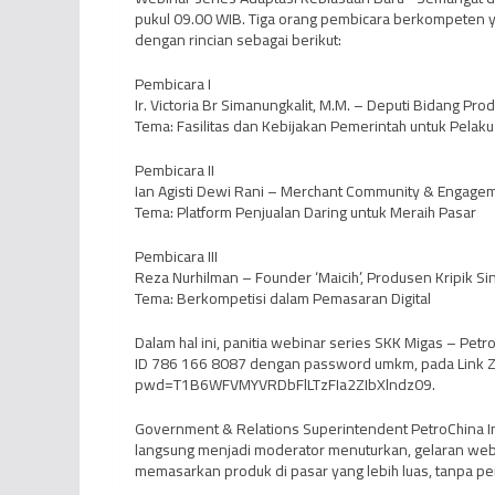
pukul 09.00 WIB. Tiga orang pembicara berkompeten 
dengan rincian sebagai berikut:
Pembicara I
Ir. Victoria Br Simanungkalit, M.M. – Deputi Bidang 
Tema: Fasilitas dan Kebijakan Pemerintah untuk Pelaku
Pembicara II
Ian Agisti Dewi Rani – Merchant Community & Engag
Tema: Platform Penjualan Daring untuk Meraih Pasar
Pembicara III
Reza Nurhilman – Founder ‘Maicih’, Produsen Kripik 
Tema: Berkompetisi dalam Pemasaran Digital
Dalam hal ini, panitia webinar series SKK Migas – Pe
ID 786 166 8087 dengan password umkm, pada Link 
pwd=T1B6WFVMYVRDbFlLTzFIa2ZIbXlndz09.
Government & Relations Superintendent PetroChina Int
langsung menjadi moderator menuturkan, gelaran webi
memasarkan produk di pasar yang lebih luas, tanpa pe