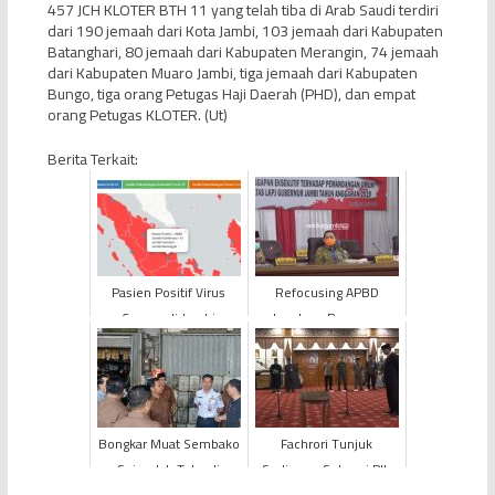
457 JCH KLOTER BTH 11 yang telah tiba di Arab Saudi terdiri
dari 190 jemaah dari Kota Jambi, 103 jemaah dari Kabupaten
Batanghari, 80 jemaah dari Kabupaten Merangin, 74 jemaah
dari Kabupaten Muaro Jambi, tiga jemaah dari Kabupaten
Bungo, tiga orang Petugas Haji Daerah (PHD), dan empat
orang Petugas KLOTER. (Ut)
Berita Terkait:
Pasien Positif Virus
Refocusing APBD
Corona di Jambi
Lamban, Pemprov
Terkonfirmasi Jadi 43
Jambi Terancam
Orang
Kehilangan 35% DAU
Bongkar Muat Sembako
Fachrori Tunjuk
Sejumlah Toko di
Sudirman Sebagai Plh
Kawasan Selincah
Sekda