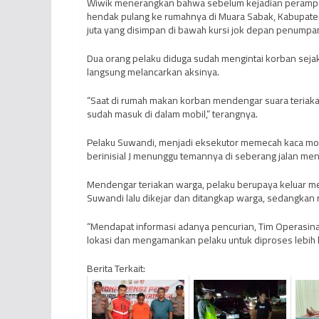
Wiwik menerangkan bahwa sebelum kejadian perampoka
hendak pulang ke rumahnya di Muara Sabak, Kabupaten
juta yang disimpan di bawah kursi jok depan penumpa
Dua orang pelaku diduga sudah mengintai korban sejak 
langsung melancarkan aksinya.
“Saat di rumah makan korban mendengar suara teriakan
sudah masuk di dalam mobil,” terangnya.
Pelaku Suwandi, menjadi eksekutor memecah kaca mob
berinisial J menunggu temannya di seberang jalan m
Mendengar teriakan warga, pelaku berupaya keluar m
Suwandi lalu dikejar dan ditangkap warga, sedangkan r
“Mendapat informasi adanya pencurian, Tim Operasina
lokasi dan mengamankan pelaku untuk diproses lebih la
Berita Terkait: