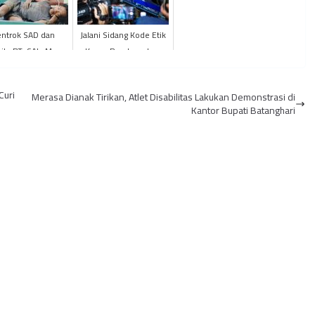
ntrok SAD dan
Jalani Sidang Kode Etik
ity PT. SAL, Mess
Kasus Pembunuhan
ngus Terbakar
Brigadir J, Ferdy Sambo
Terlihat Tenang
Curi
Merasa Dianak Tirikan, Atlet Disabilitas Lakukan Demonstrasi di
Kantor Bupati Batanghari