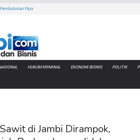
as Pembobolan Pipa
uhi Inflasi Jambi
bi Keracunan
 Produksi Air
 Tanjung Jabung
NASIONAL
HUKUM KRIMINAL
EKONOMI BISNIS
POLITIK
P
Sawit di Jambi Dirampok,