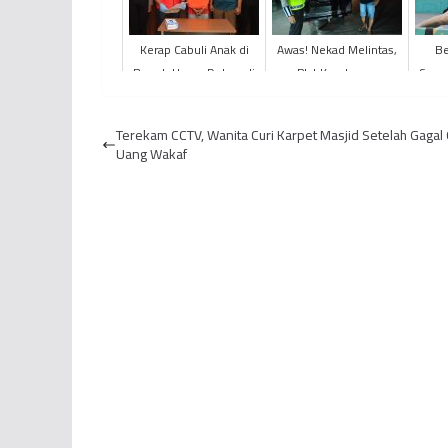
Kerap Cabuli Anak di
Awas! Nekad Melintas,
Be
Bawah Umur, Dukun di
Plat Kendaraan
Secur
Kabupaten Bungo
Berwarna Putih
Ha
Dibekuk Polisi
Terancam Ditilang
Terekam CCTV, Wanita Curi Karpet Masjid Setelah Gagal 
Uang Wakaf