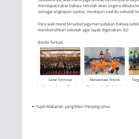
mendapat kabar bahwa sekolah akan segera dibuka ke
sebagai ungkapan syukur, meskipun saat itu sekolah b
Para wali murid tersebut juga menyatakan bahwa sete
membersihkan sekolah agar layak digunakan. (Iz)
Berita Terkait:
Gelar Seminar
Mahasiswa Teknik
Targ
Akademik dan Wisuda
Elektronika Politeknik
Daerah Periode II Tahun
Jambi Mampu
Un
2021/2022, Universitas
Menyusun Program PLC
Tujuh Makanan yang Bikin Panjang Umur
Terb...