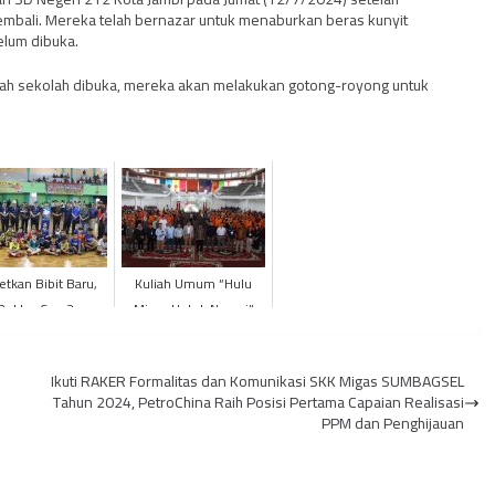
mbali. Mereka telah bernazar untuk menaburkan beras kunyit
elum dibuka.
lah sekolah dibuka, mereka akan melakukan gotong-royong untuk
etkan Bibit Baru,
Kuliah Umum “Hulu
Rektor Cup 2
Migas Untuk Negeri”
iversitas Jambi
oleh SKK Migas - KKKS
Resmi Dibuka
Wilayah Jambi Sukses
Ikuti RAKER Formalitas dan Komunikasi SKK Migas SUMBAGSEL
Tahun 2024, PetroChina Raih Posisi Pertama Capaian Realisasi
PPM dan Penghijauan