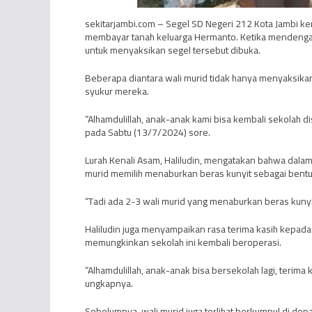
sekitarjambi.com – Segel SD Negeri 212 Kota Jambi k
membayar tanah keluarga Hermanto. Ketika mendengar
untuk menyaksikan segel tersebut dibuka.
Beberapa diantara wali murid tidak hanya menyaksika
syukur mereka.
“Alhamdulillah, anak-anak kami bisa kembali sekolah di
pada Sabtu (13/7/2024) sore.
Lurah Kenali Asam, Haliludin, mengatakan bahwa dala
murid memilih menaburkan beras kunyit sebagai bent
“Tadi ada 2-3 wali murid yang menaburkan beras kunyi
Haliludin juga menyampaikan rasa terima kasih kepada
memungkinkan sekolah ini kembali beroperasi.
“Alhamdulillah, anak-anak bisa bersekolah lagi, terima
ungkapnya.
Sebelumnya, wali murid juga terlihat berkumpul di de