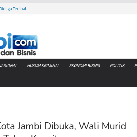
iduga Terlibat
 Bara di KCBN
rtamax Jadi Rp
Anggaran
va Zenix di
NASIONAL
HUKUM KRIMINAL
EKONOMI BISNIS
POLITIK
P
ota Jambi Dibuka, Wali Murid